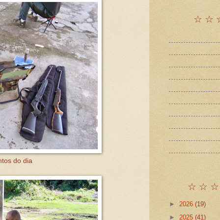
☆ ☆ 
tos do dia
☆ ☆ ☆
►
2026
(19)
►
2025
(41)