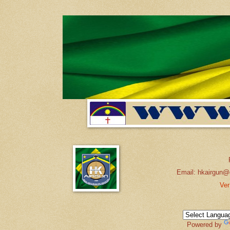
Email: hkairgun@
Ver
Powered by