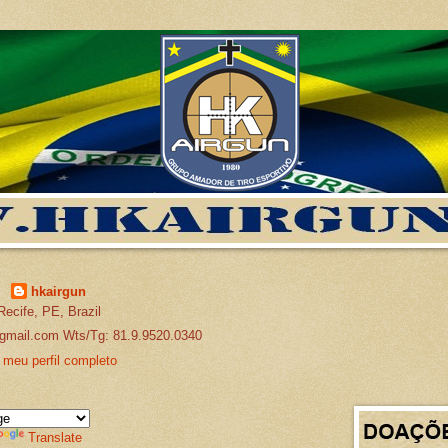
hkairgun
Recife, PE, Brazil
gmail.com Wts/Tg: 81.9.9520.0340
 meu perfil completo
Translate