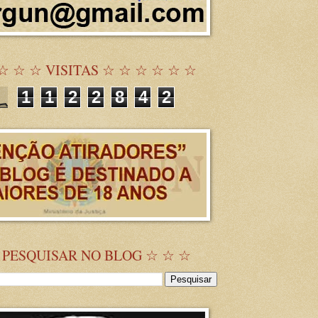
☆ ☆ ☆ VISITAS ☆ ☆ ☆ ☆ ☆ ☆
1
1
2
2
8
4
2
 PESQUISAR NO BLOG ☆ ☆ ☆