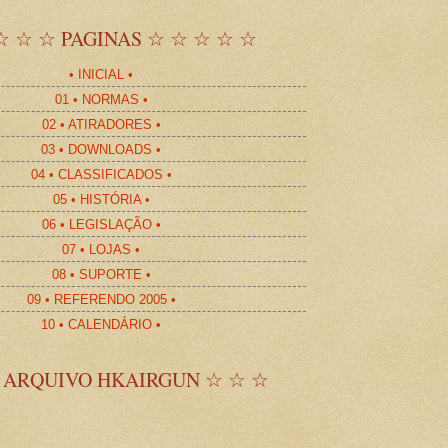
☆ ☆ ☆ PAGINAS ☆ ☆ ☆ ☆ ☆
• INICIAL •
01 • NORMAS •
02 • ATIRADORES •
03 • DOWNLOADS •
04 • CLASSIFICADOS •
05 • HISTÓRIA •
06 • LEGISLAÇÃO •
07 • LOJAS •
08 • SUPORTE •
09 • REFERENDO 2005 •
10 • CALENDÁRIO •
 ARQUIVO HKAIRGUN ☆ ☆ ☆