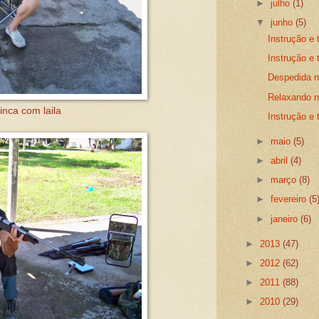
►
julho
(1)
▼
junho
(5)
Instrução e 
Instrução e 
Despedida n
Relaxando n
inca com laila
Instrução e 
►
maio
(5)
►
abril
(4)
►
março
(8)
►
fevereiro
(5
►
janeiro
(6)
►
2013
(47)
►
2012
(62)
►
2011
(88)
►
2010
(29)