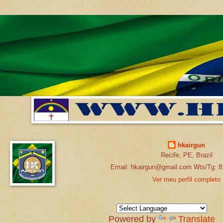
hkairgun
Recife, PE, Brazil
Email: hkairgun@gmail.com Wts/Tg: 8
Ver meu perfil completo
Powered by
Translate