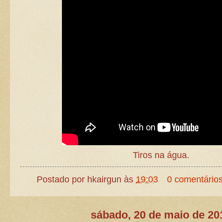
Tiros na água.
Postado por
hkairgun
às
19:03
0 comentário
sábado, 20 de maio de 20