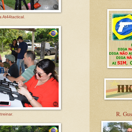
At44tactical.
R. Gu
reinar.