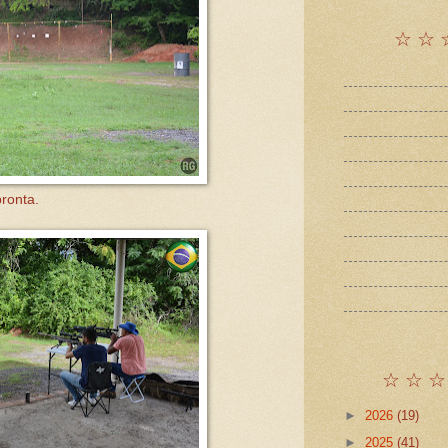
☆ ☆ 
pronta.
☆ ☆ ☆
►
2026
(19)
►
2025
(41)