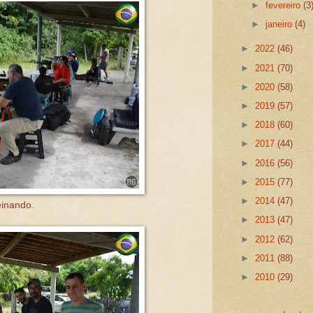
►
fevereiro
(3
►
janeiro
(4)
►
2022
(46)
►
2021
(70)
►
2020
(58)
►
2019
(57)
►
2018
(60)
►
2017
(44)
►
2016
(56)
►
2015
(77)
►
2014
(47)
einando.
►
2013
(47)
►
2012
(62)
►
2011
(88)
►
2010
(29)