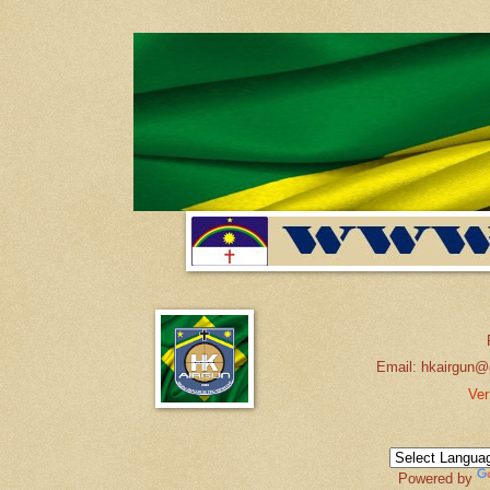
Email: hkairgun@
Ver
Powered by