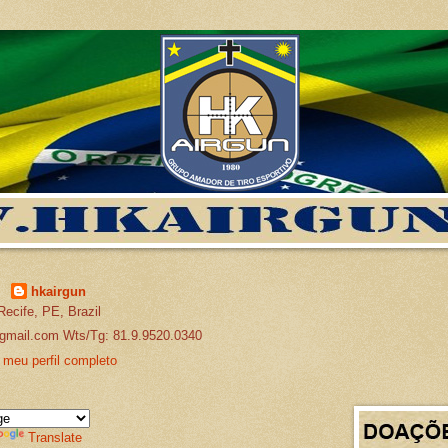
hkairgun
Recife, PE, Brazil
gmail.com Wts/Tg: 81.9.9520.0340
 meu perfil completo
Translate