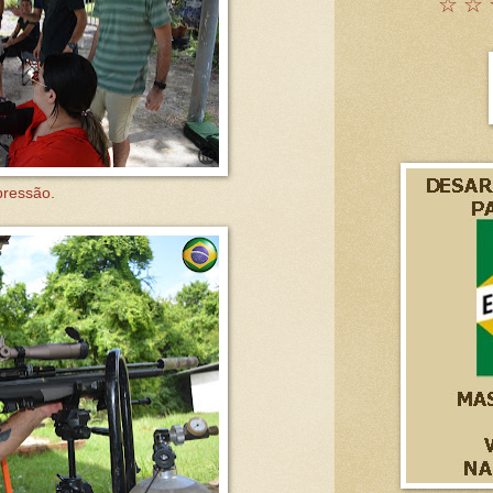
☆ ☆ 
pressão.