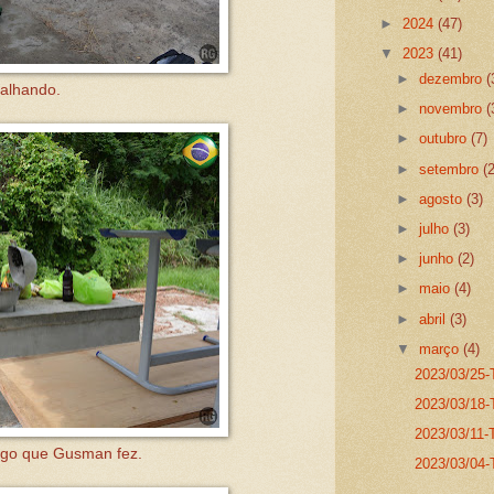
►
2024
(47)
▼
2023
(41)
►
dezembro
(
alhando.
►
novembro
(
►
outubro
(7)
►
setembro
(
►
agosto
(3)
►
julho
(3)
►
junho
(2)
►
maio
(4)
►
abril
(3)
▼
março
(4)
2023/03/25-T
2023/03/18-
2023/03/11-
ogo que Gusman fez.
2023/03/04-