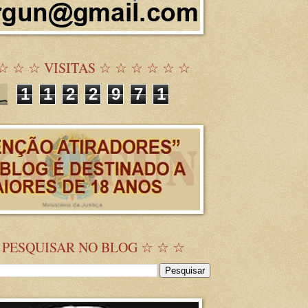
☆ ☆ ☆ VISITAS ☆ ☆ ☆ ☆ ☆ ☆
1
1
2
2
9
7
1
 PESQUISAR NO BLOG ☆ ☆ ☆