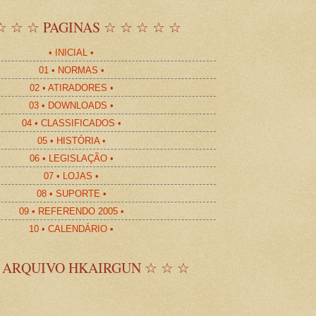
☆ ☆ ☆ PAGINAS ☆ ☆ ☆ ☆ ☆
• INICIAL •
01 • NORMAS •
02 • ATIRADORES •
03 • DOWNLOADS •
04 • CLASSIFICADOS •
05 • HISTÓRIA •
06 • LEGISLAÇÃO •
07 • LOJAS •
08 • SUPORTE •
09 • REFERENDO 2005 •
10 • CALENDÁRIO •
 ARQUIVO HKAIRGUN ☆ ☆ ☆