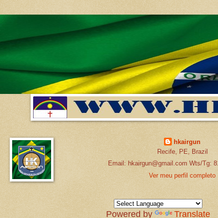
hkairgun
Recife, PE, Brazil
Email: hkairgun@gmail.com Wts/Tg: 8
Ver meu perfil completo
Powered by
Translate