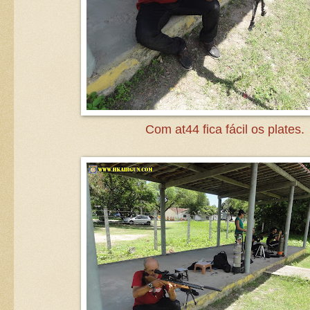
Com at44 fica fácil os plates.