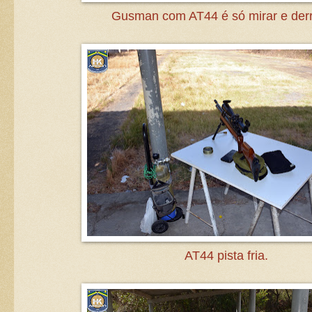
Gusman com AT44 é só mirar e derr
AT44 pista fria.