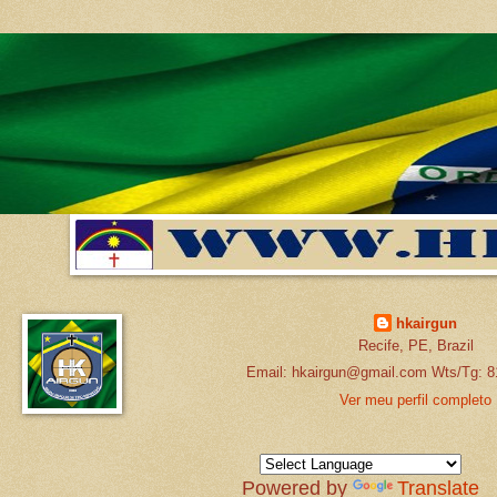
hkairgun
Recife, PE, Brazil
Email: hkairgun@gmail.com Wts/Tg: 8
Ver meu perfil completo
Powered by
Translate