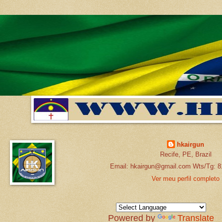
hkairgun
Recife, PE, Brazil
Email: hkairgun@gmail.com Wts/Tg: 8
Ver meu perfil completo
Powered by
Translate