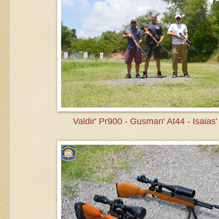
Valdir' Pr900 - Gusman' At44 - Isaias'