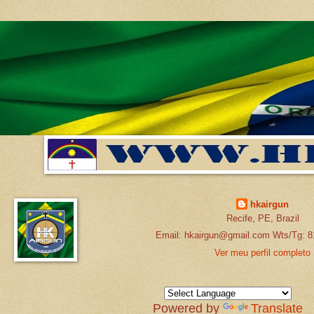
hkairgun
Recife, PE, Brazil
Email: hkairgun@gmail.com Wts/Tg: 8
Ver meu perfil completo
Powered by
Translate