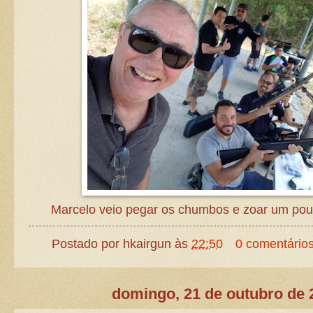
Marcelo veio pegar os chumbos e zoar um pou
Postado por
hkairgun
às
22:50
0 comentário
domingo, 21 de outubro de 