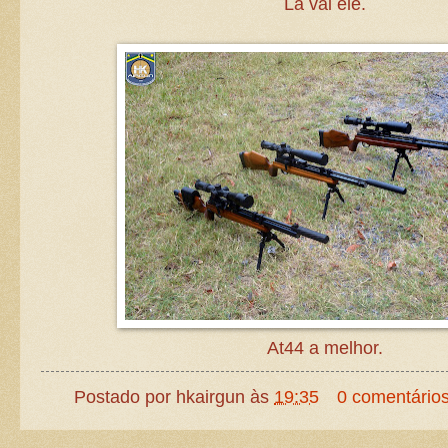
Lá vai ele.
At44 a melhor.
Postado por
hkairgun
às
19:35
0 comentário