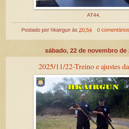
AT44.
Postado por
hkairgun
às
20:54
0 comentário
sábado, 22 de novembro de
2025/11/22-Treino e ajustes da