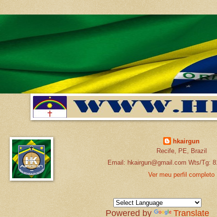
hkairgun
Recife, PE, Brazil
Email: hkairgun@gmail.com Wts/Tg: 8
Ver meu perfil completo
Powered by
Translate