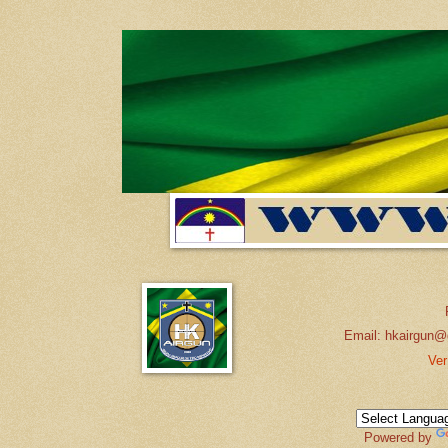
Email: hkairgun@
Ver
Powered by