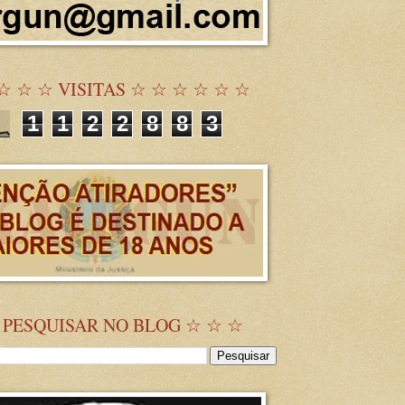
☆ ☆ ☆ VISITAS ☆ ☆ ☆ ☆ ☆ ☆
1
1
2
2
8
8
3
 PESQUISAR NO BLOG ☆ ☆ ☆