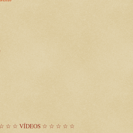
)
☆ ☆ ☆ VÍDEOS ☆ ☆ ☆ ☆ ☆