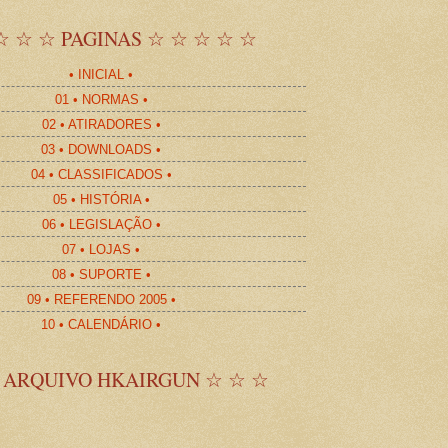
☆ ☆ ☆ PAGINAS ☆ ☆ ☆ ☆ ☆
• INICIAL •
01 • NORMAS •
02 • ATIRADORES •
03 • DOWNLOADS •
04 • CLASSIFICADOS •
05 • HISTÓRIA •
06 • LEGISLAÇÃO •
07 • LOJAS •
08 • SUPORTE •
09 • REFERENDO 2005 •
10 • CALENDÁRIO •
 ARQUIVO HKAIRGUN ☆ ☆ ☆