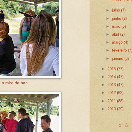
►
julho
(7)
►
junho
(2)
►
maio
(6)
►
abril
(2)
►
março
(4)
►
fevereiro
(7
►
janeiro
(3)
►
2015
(77)
►
2014
(47)
 a mira da ban.
►
2013
(47)
►
2012
(62)
►
2011
(88)
►
2010
(29)
☆ ☆ 