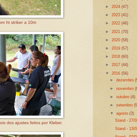
►
2024
(47)
►
2023
(41)
m ht striker a 10m
►
2022
(46)
►
2021
(70)
►
2020
(58)
►
2019
(57)
►
2018
(60)
►
2017
(44)
▼
2016
(56)
►
dezembro
(
►
novembro
(
►
outubro
(4)
►
setembro
(
▼
agosto
(3)
Stand - 27/
s dos ajustes feitos por Kleber.
Stand - 13/
Stand - 07/