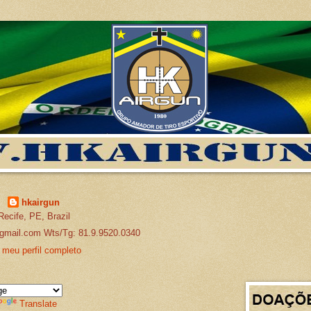
hkairgun
Recife, PE, Brazil
gmail.com Wts/Tg: 81.9.9520.0340
 meu perfil completo
Translate