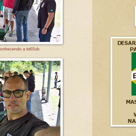
conhecendo a bt65sb