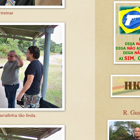
treinar
R. Gu
rafinha tão linda.