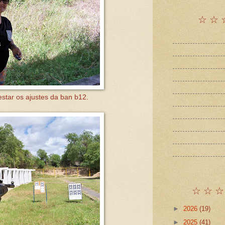
☆ ☆ 
star os ajustes da ban b12.
☆ ☆ ☆
►
2026
(19)
►
2025
(41)