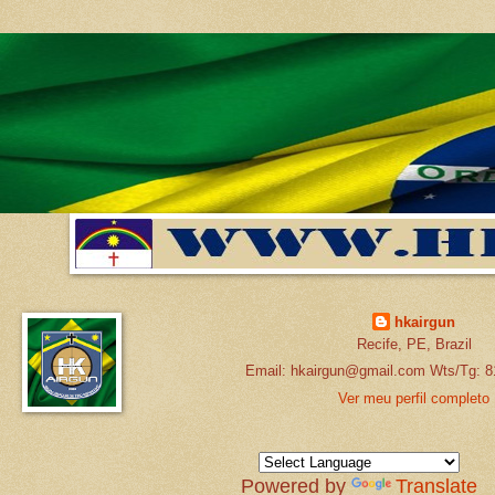
hkairgun
Recife, PE, Brazil
Email: hkairgun@gmail.com Wts/Tg: 8
Ver meu perfil completo
Powered by
Translate