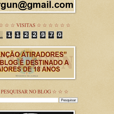
☆ ☆ ☆ VISITAS ☆ ☆ ☆ ☆ ☆ ☆
1
1
2
2
9
7
0
 PESQUISAR NO BLOG ☆ ☆ ☆