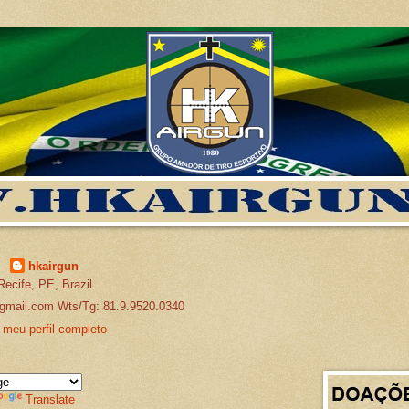
hkairgun
Recife, PE, Brazil
gmail.com Wts/Tg: 81.9.9520.0340
 meu perfil completo
Translate