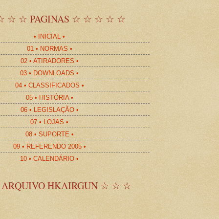
☆ ☆ ☆ PAGINAS ☆ ☆ ☆ ☆ ☆
• INICIAL •
01 • NORMAS •
02 • ATIRADORES •
03 • DOWNLOADS •
04 • CLASSIFICADOS •
05 • HISTÓRIA •
06 • LEGISLAÇÃO •
07 • LOJAS •
08 • SUPORTE •
09 • REFERENDO 2005 •
10 • CALENDÁRIO •
 ARQUIVO HKAIRGUN ☆ ☆ ☆