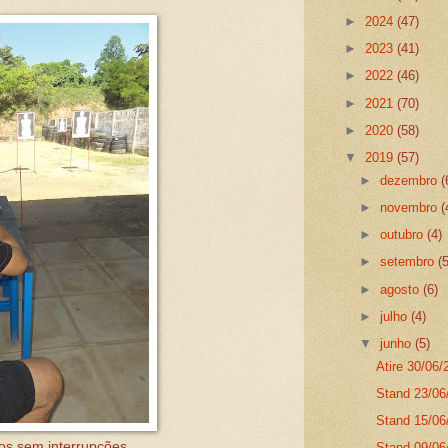
►
2024
(47)
►
2023
(41)
►
2022
(46)
►
2021
(70)
►
2020
(58)
▼
2019
(57)
►
dezembro
(
►
novembro
(
►
outubro
(4)
►
setembro
(
►
agosto
(6)
►
julho
(4)
▼
junho
(5)
Atire 30/06/
Stand 23/06
Stand 15/06/
os sem interrupções.
Stand 09/06