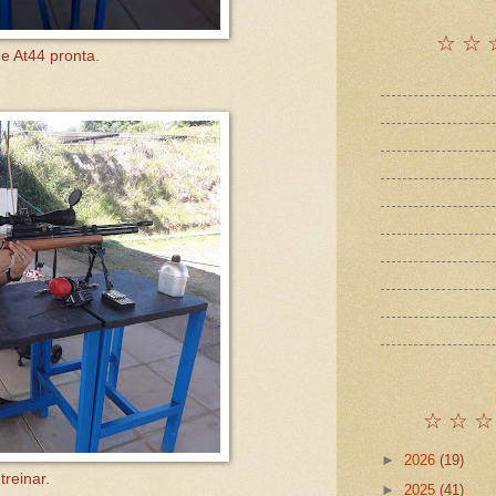
☆ ☆ 
e At44 pronta.
☆ ☆ ☆
►
2026
(19)
reinar.
►
2025
(41)