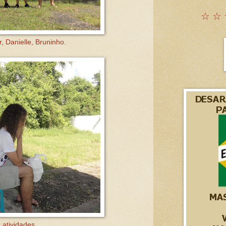
☆ ☆ 
r, Danielle, Bruninho.
 atividades.