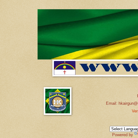
Email: hkairgun@
Ver
Powered by