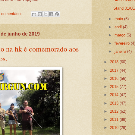
Stand 01/06/
 comentários
►
maio
(5)
►
abril
(4)
 de junho de 2019
►
março
(6)
►
fevereiro
(4
ão na hk é comemorado aos
►
janeiro
(4)
os.
►
2018
(60)
►
2017
(44)
►
2016
(56)
►
2015
(77)
►
2014
(47)
►
2013
(47)
►
2012
(62)
►
2011
(88)
►
2010
(29)