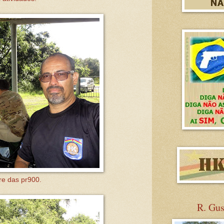
re das pr900.
R. Gu