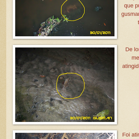
que p
gusman
De lo
mei
atingi
Foi at