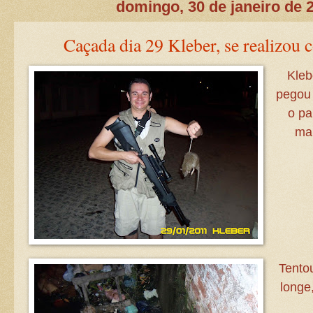
domingo, 30 de janeiro de 
Caçada dia 29 Kleber, se realizou 
Kleb
pegou 
o pa
mai
Tento
longe