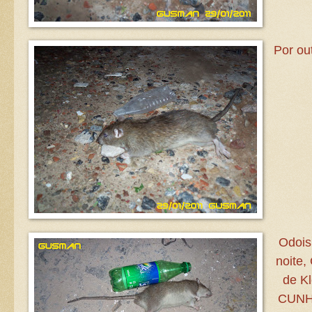
Por ou
Odois
noite,
de K
CUNHÃ