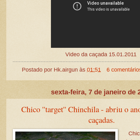
Video da caçada 15.01.2011
Postado por
Hk.airgun
às
01:51
6 comentário
sexta-feira, 7 de janeiro de 
Chico ''target'' Chinchila - abriu o a
caçadas.
Chico