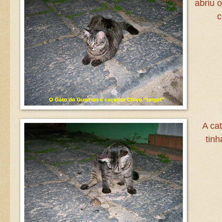
abriu 
c
A cat
tinh