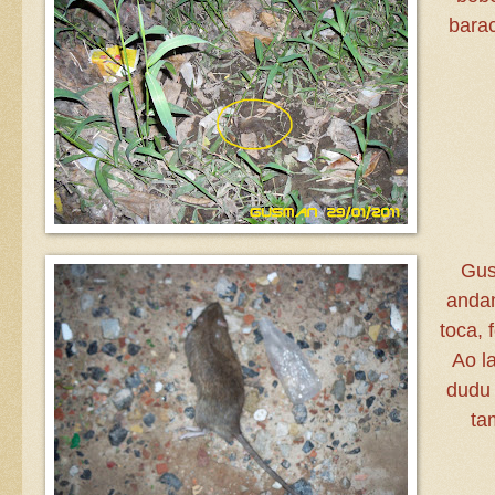
bara
Gus
andan
toca, 
Ao l
dudu 
ta