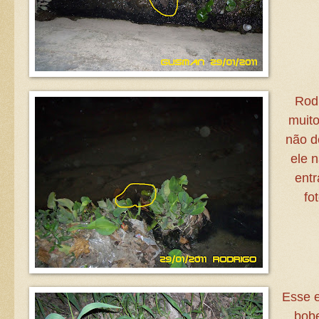
Rod
muito
não de
ele 
entr
fo
Esse e
bobe