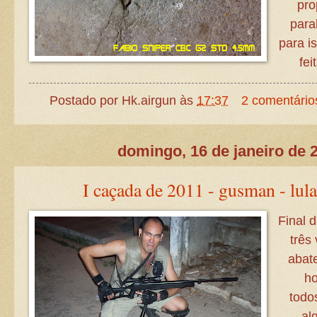
pro
para
para i
fei
Postado por
Hk.airgun
às
17:37
2 comentário
domingo, 16 de janeiro de 
I caçada de 2011 - gusman - lula
Final 
três
abate
ho
todo
al