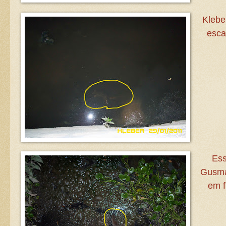
Klebe
esca
Ess
Gusma
em f