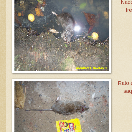
Nado
fr
Rato 
saq