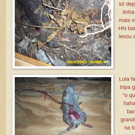
só dep
tinha
mais vi
HN bar
levou 
Lula f
tripa 
"o qu
haha
bar
grand
na f