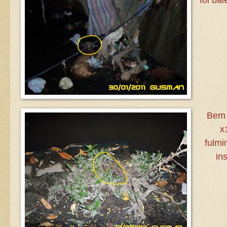
Bem 
x
fulmi
in