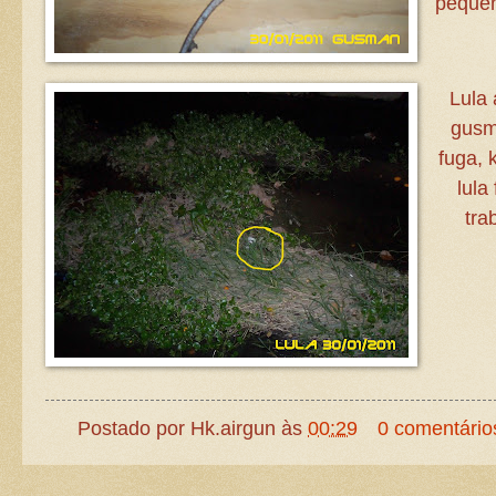
pequen
Lula 
gusm
fuga, 
lula
tra
Postado por
Hk.airgun
às
00:29
0 comentário