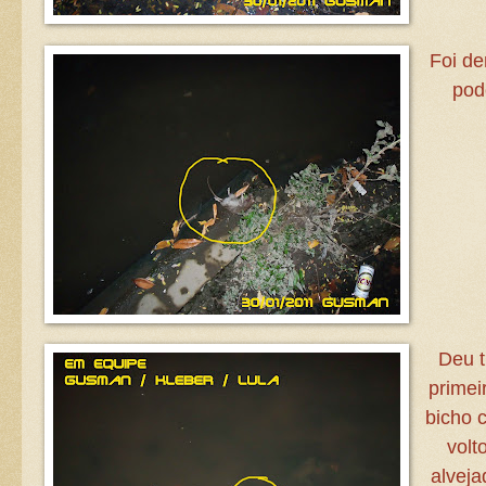
Foi de
pod
Deu t
primei
bicho c
volt
alveja