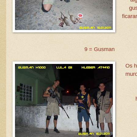
gu
ficara
9 = Gusman
Os h
muro