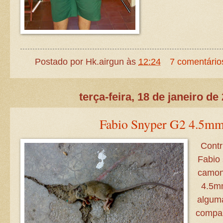
Postado por
Hk.airgun
às
12:24
7 comentário
terça-feira, 18 de janeiro de
Fabio Snyper G2 4.5m
Contr
Fabio 
camon
4.5m
alguma
compa