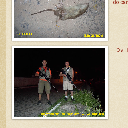
do can
Os H