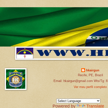
hkairgun
Recife, PE, Brazil
Email: hkairgun@gmail.com Wts/Tg: 8
Ver meu perfil completo
Powered by
Translate