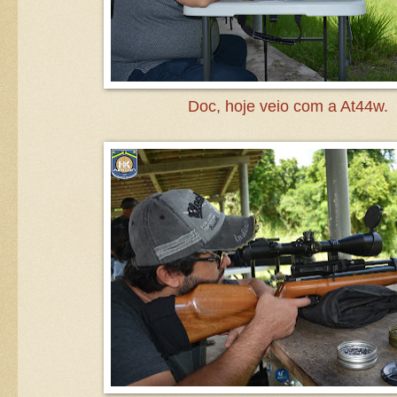
Doc, hoje veio com a At44w.