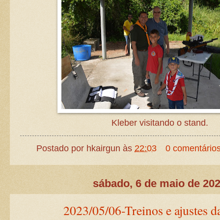
Kleber visitando o stand.
Postado por
hkairgun
às
22:03
0 comentário
sábado, 6 de maio de 20
2023/05/06-Treinos e ajustes d