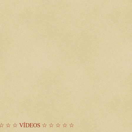
☆ ☆ ☆ VÍDEOS ☆ ☆ ☆ ☆ ☆