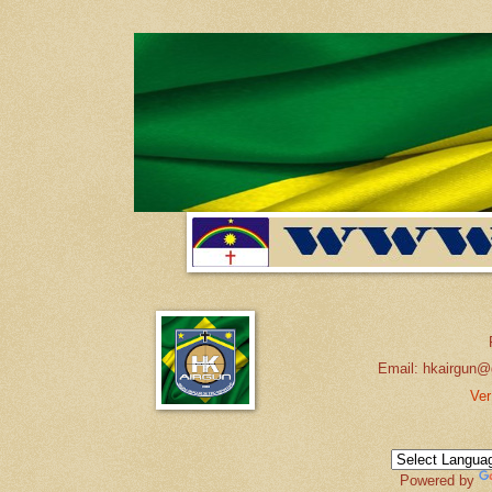
Email: hkairgun@
Ver
Powered by