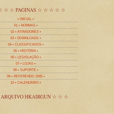
☆ ☆ ☆ PAGINAS ☆ ☆ ☆ ☆ ☆
• INICIAL •
01 • NORMAS •
02 • ATIRADORES •
03 • DOWNLOADS •
04 • CLASSIFICADOS •
05 • HISTÓRIA •
06 • LEGISLAÇÃO •
07 • LOJAS •
08 • SUPORTE •
09 • REFERENDO 2005 •
10 • CALENDÁRIO •
 ARQUIVO HKAIRGUN ☆ ☆ ☆