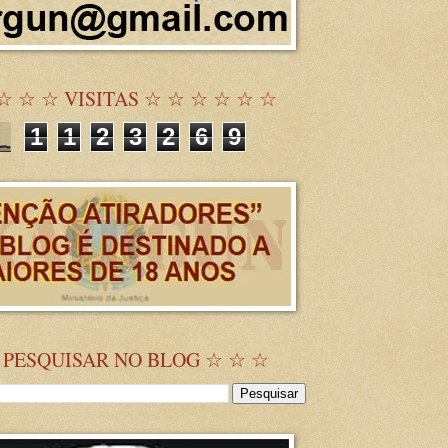
☆ ☆ ☆ VISITAS ☆ ☆ ☆ ☆ ☆ ☆
1
1
2
3
2
6
9
 PESQUISAR NO BLOG ☆ ☆ ☆