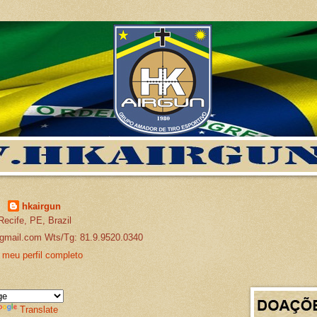
hkairgun
Recife, PE, Brazil
gmail.com Wts/Tg: 81.9.9520.0340
 meu perfil completo
Translate