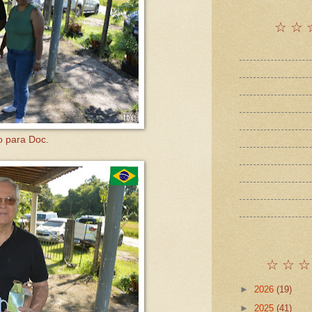
☆ ☆ 
o para Doc.
☆ ☆ ☆
►
2026
(19)
►
2025
(41)