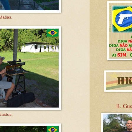
Matias.
R. Gu
Bastos.