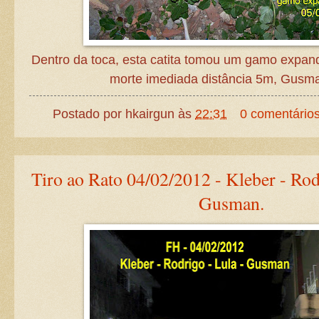
Dentro da toca, esta catita tomou um gamo expand
morte imediada distância 5m, Gusm
Postado por
hkairgun
às
22:31
0 comentário
Tiro ao Rato 04/02/2012 - Kleber - Rod
Gusman.