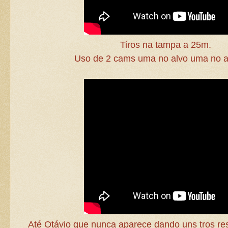
Tiros na tampa a 25m.
Uso de 2 cams uma no alvo uma no at
Até Otávio que nunca aparece dando uns tros res