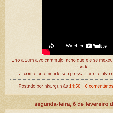
Erro a 20m alvo caramujo, acho que ele se mexeu
visada
ai como todo mundo sob pressão errei o alvo 
Postado por
hkairgun
às
14:58
8 comentário
segunda-feira, 6 de fevereiro 