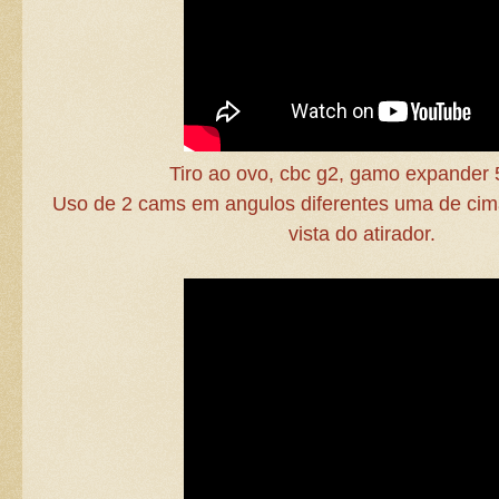
Tiro ao ovo, cbc g2, gamo expander
Uso de 2 cams em angulos diferentes uma de cim
vista do atirador.