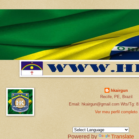
hkairgun
Recife, PE, Brazil
Email: hkairgun@gmail.com Wts/Tg: 8
Ver meu perfil completo
Powered by
Translate