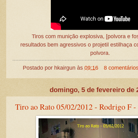
Tiros com munição explosiva, [polvora e fo
resultados bem agressivos o projetil estilhaça 
polvora.
Postado por
hkairgun
às
09:16
8 comentário
domingo, 5 de fevereiro de 
Tiro ao Rato 05/02/2012 - Rodrigo F 