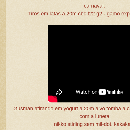
carnaval.
Tiros em latas a 20m cbc f22 g2 - gamo e
Gusman atirando em yogurt a 20m alvo tomba a 
com a luneta
nikko stirling sem mil-dot. kakak