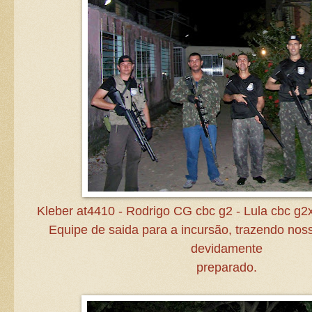
Kleber at4410 - Rodrigo CG cbc g2 - Lula cbc g
Equipe de saida para a incursão, trazendo no
devidamente
preparado.