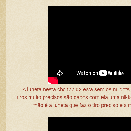
A luneta nesta cbc f22 g2 esta sem os mildot
tiros muito precisos são dados com ela uma nikk
"não é a luneta que faz o tiro preciso e sim