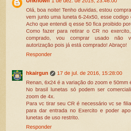
Unknown
1 de dez. de 2015, 23:46:00
Olá, boa noite! Tenho duvidas, estou compr
vem junto uma luneta 6-24x50, esse codigo
Acho que entendi q esse 50 fica proibido p
Como fazer para retirar o CR no exercito
comprado, vou comprar usado não v
autorização pois já está comprado! Abraço!
Responder
hkairgun
17 de jul. de 2016, 15:28:00
Renan, 6x24 é a variação do zoom e 50mm é 
No brasil lunetas só podem ser comercia
zoom de 4x.
Para vc tirar seu CR é necessário vc se fili
para dar entrada no Exercito e poder apo
lunetas de uso restrito.
Responder