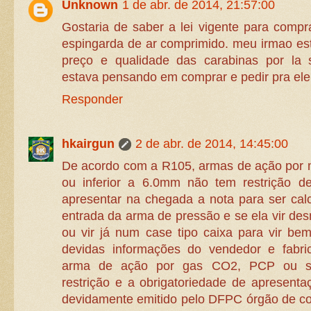
Unknown
1 de abr. de 2014, 21:57:00
Gostaria de saber a lei vigente para comp
espingarda de ar comprimido. meu irmao e
preço e qualidade das carabinas por la
estava pensando em comprar e pedir pra ele 
Responder
hkairgun
2 de abr. de 2014, 14:45:00
De acordo com a R105, armas de ação por mo
ou inferior a 6.0mm não tem restrição d
apresentar na chegada a nota para ser cal
entrada da arma de pressão e se ela vir de
ou vir já num case tipo caixa para vir b
devidas informações do vendedor e fabric
arma de ação por gas CO2, PCP ou si
restrição e a obrigatoriedade de apresent
devidamente emitido pelo DFPC órgão de con