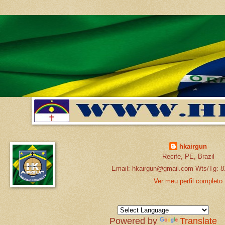
hkairgun
Recife, PE, Brazil
Email: hkairgun@gmail.com Wts/Tg: 8
Ver meu perfil completo
Powered by
Translate