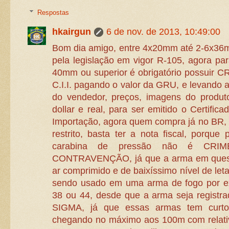
Respostas
hkairgun
6 de nov. de 2013, 10:49:00
Bom dia amigo, entre 4x20mm até 2-6x36m
pela legislação em vigor R-105, agora pa
40mm ou superior é obrigatório possuir CR
C.I.I. pagando o valor da GRU, e levando
do vendedor, preços, imagens do produto
dollar e real, para ser emitido o Certifica
Importação, agora quem compra já no BR,
restrito, basta ter a nota fiscal, porque
carabina de pressão não é CRI
CONTRAVENÇÃO, já que a arma em quest
ar comprimido e de baixíssimo nível de let
sendo usado em uma arma de fogo por exe
38 ou 44, desde que a arma seja regist
SIGMA, já que essas armas tem curto
chegando no máximo aos 100m com relativ