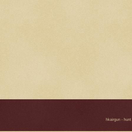
hkairgun - hunt