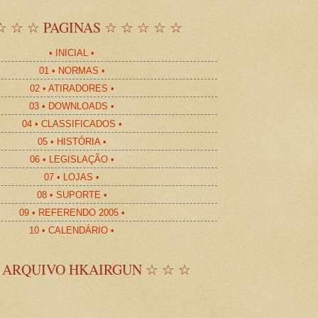
☆ ☆ ☆ PAGINAS ☆ ☆ ☆ ☆ ☆
• INICIAL •
01 • NORMAS •
02 • ATIRADORES •
03 • DOWNLOADS •
04 • CLASSIFICADOS •
05 • HISTÓRIA •
06 • LEGISLAÇÃO •
07 • LOJAS •
08 • SUPORTE •
09 • REFERENDO 2005 •
10 • CALENDÁRIO •
 ARQUIVO HKAIRGUN ☆ ☆ ☆