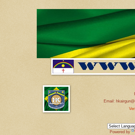
Email: hkairgun@
Ver
Powered by