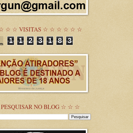
☆ ☆ ☆ VISITAS ☆ ☆ ☆ ☆ ☆ ☆
1
1
2
3
1
8
3
 PESQUISAR NO BLOG ☆ ☆ ☆