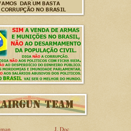
sman
J. Doc