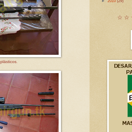
►
2010
(29)
☆ ☆ 
plásticos.