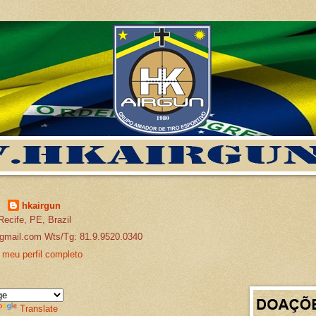
hkairgun
Recife, PE, Brazil
gmail.com Wts/Tg: 81.9.9520.0340
 meu perfil completo
Translate