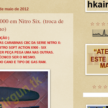
 de maio de 2012
00 em Nitro Six. (troca de
☆ ☆ ☆ 
no)
NÇÃO )
S CARABINAS CBC DA SERIE NITRO X:
NITRO SOFT ACTION X900 - SIX
R PEÇA PEGA UMA NAS OUTRAS.
ÉCNICO SER O MESMO.
O CANO E TIPO DE GAS RAM.
☆ ☆ ☆