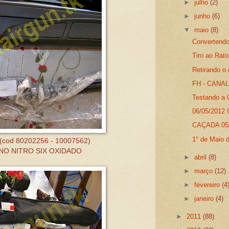
►
julho
(2)
►
junho
(6)
▼
maio
(8)
Convertendo 
Tiro ao Rato
Retirando o
FH - CANAL 
Testando a 
06/05/2012 I
CAÇADA 05/
1° de Maio d
l (cod 80202256 - 10007562)
O NITRO SIX OXIDADO
►
abril
(8)
►
março
(12)
►
fevereiro
(4
►
janeiro
(4)
►
2011
(88)