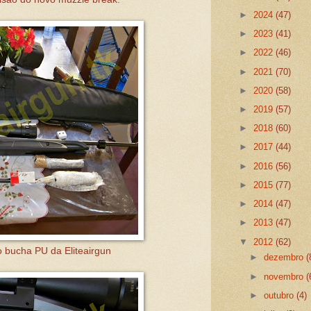
►
2024
(47)
►
2023
(41)
►
2022
(46)
►
2021
(70)
►
2020
(58)
►
2019
(57)
►
2018
(60)
►
2017
(44)
►
2016
(56)
►
2015
(77)
►
2014
(47)
►
2013
(47)
▼
2012
(62)
do bucha PU da Eliteairgun
►
dezembro
(
►
novembro
(
►
outubro
(4)