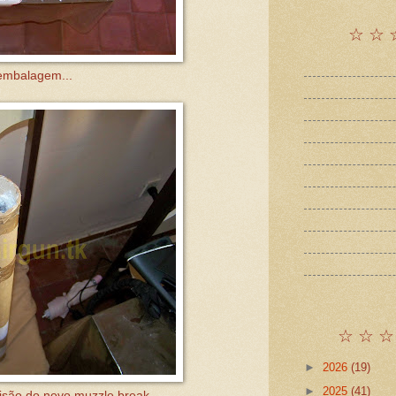
☆ ☆ 
embalagem...
☆ ☆ ☆
►
2026
(19)
►
2025
(41)
isão do novo muzzle break.