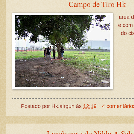
Campo de Tiro Hk
área d
e com 
do ci
Postado por
Hk.airgun
às
12:19
4 comentário
Lanchonete do Nildo A Sal