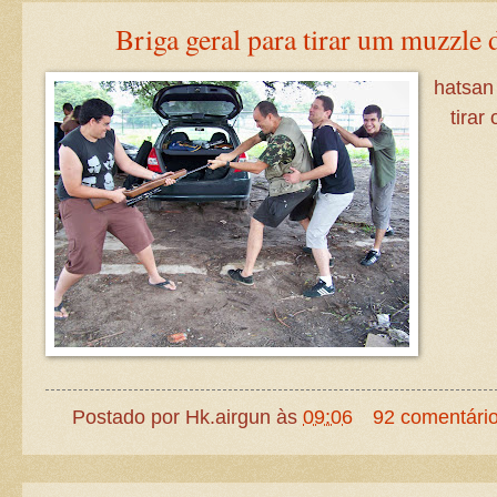
Briga geral para tirar um muzzle 
hatsan
tirar
Postado por
Hk.airgun
às
09:06
92 comentári