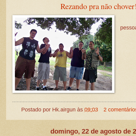
Rezando pra não chover
pessoa
Postado por
Hk.airgun
às
09:03
2 comentário
domingo, 22 de agosto de 