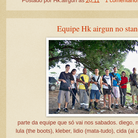
Postado por
Hk.airgun
às
20:11
1 comentário
Equipe Hk airgun no stan
parte da equipe que só vai nos sabados. diego, 
lula (the boots), kleber, lidio (mata-tudo), cida (a