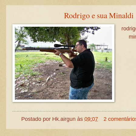
Rodrigo e sua Minaldi
rodri
min
Postado por
Hk.airgun
às
09:07
2 comentário