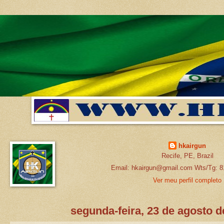
hkairgun
Recife, PE, Brazil
Email: hkairgun@gmail.com Wts/Tg: 8
Ver meu perfil completo
segunda-feira, 23 de agosto d