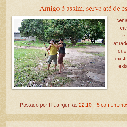
Amigo é assim, serve até de es
cena
ca
dem
atirad
que 
exis
exi
Postado por
Hk.airgun
às
22:10
5 comentário