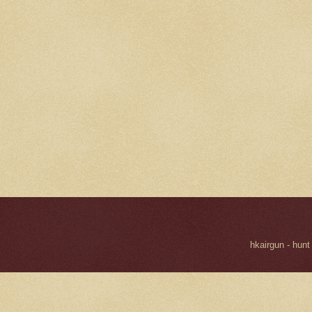
hkairgun - hunt