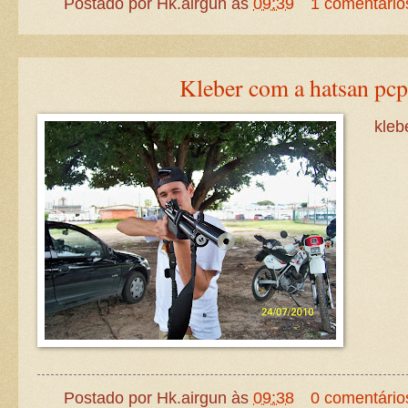
Postado por
Hk.airgun
às
09:39
1 comentário
Kleber com a hatsan pcp
kleb
Postado por
Hk.airgun
às
09:38
0 comentário