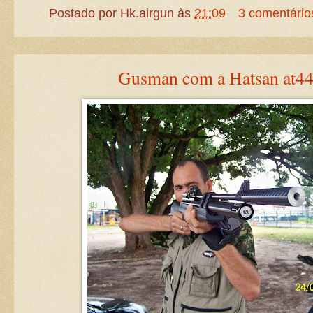
Postado por
Hk.airgun
às
21:09
3 comentário
Gusman com a Hatsan at44