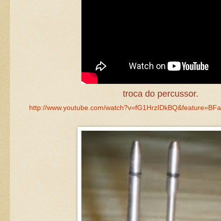
troca do percussor.
http://www.youtube.com/watch?v=fG1HrzIDkBQ&feature=BF