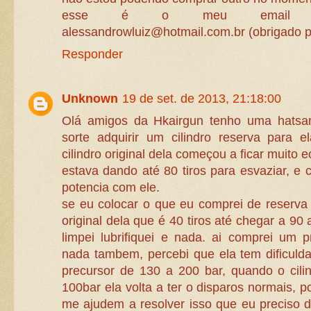
esse é o meu email pa
alessandrowluiz@hotmail.com.br (obrigado p
Responder
Unknown
19 de set. de 2013, 21:18:00
Olá amigos da Hkairgun tenho uma hatsa
sorte adquirir um cilindro reserva para 
cilindro original dela começou a ficar muito
estava dando até 80 tiros para esvaziar, e 
potencia com ele.
se eu colocar o que eu comprei de reserva 
original dela que é 40 tiros até chegar a 90 a
limpei lubrifiquei e nada. ai comprei um 
nada tambem, percebi que ela tem dificuld
precursor de 130 a 200 bar, quando o cili
100bar ela volta a ter o disparos normais, 
me ajudem a resolver isso que eu preciso d