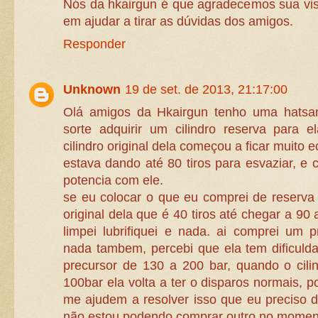
Nós da hkairgun é que agradecemos sua visi
em ajudar a tirar as dúvidas dos amigos.
Responder
Unknown
19 de set. de 2013, 21:17:00
Olá amigos da Hkairgun tenho uma hatsa
sorte adquirir um cilindro reserva para 
cilindro original dela começou a ficar muito
estava dando até 80 tiros para esvaziar, e 
potencia com ele.
se eu colocar o que eu comprei de reserva 
original dela que é 40 tiros até chegar a 90 a
limpei lubrifiquei e nada. ai comprei um 
nada tambem, percebi que ela tem dificuld
precursor de 130 a 200 bar, quando o cili
100bar ela volta a ter o disparos normais, 
me ajudem a resolver isso que eu preciso d
não estou podendo comprar outro no momen