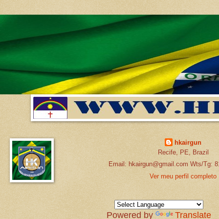
hkairgun
Recife, PE, Brazil
Email: hkairgun@gmail.com Wts/Tg: 8
Ver meu perfil completo
Powered by
Translate