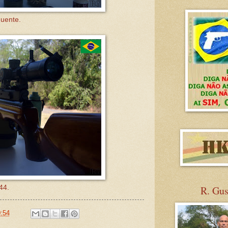
quente.
R. Gu
44.
:54