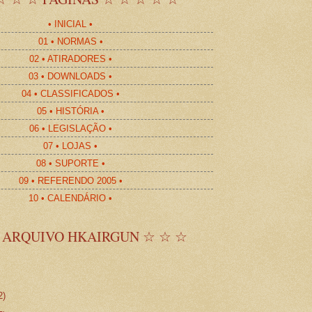
• INICIAL •
01 • NORMAS •
02 • ATIRADORES •
03 • DOWNLOADS •
04 • CLASSIFICADOS •
05 • HISTÓRIA •
06 • LEGISLAÇÃO •
07 • LOJAS •
08 • SUPORTE •
09 • REFERENDO 2005 •
10 • CALENDÁRIO •
 ARQUIVO HKAIRGUN ☆ ☆ ☆
2)