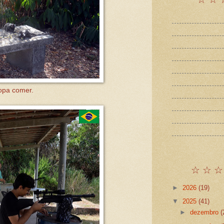
opa comer.
☆ ☆ ☆
►
2026
(19)
▼
2025
(41)
►
dezembro
(