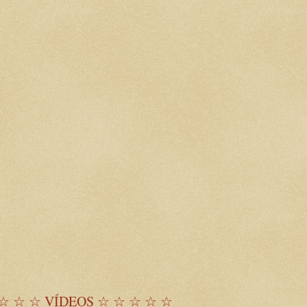
☆ ☆ ☆ VÍDEOS ☆ ☆ ☆ ☆ ☆