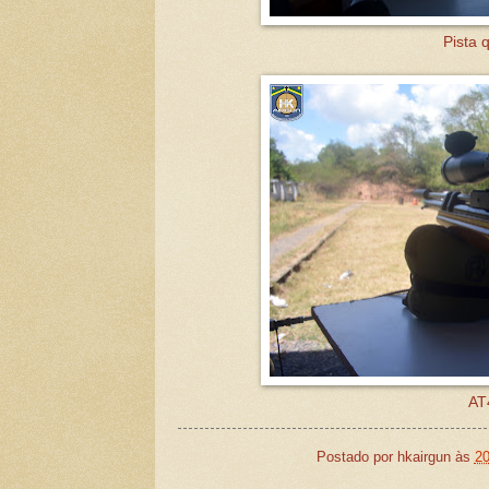
Pista 
AT
Postado por
hkairgun
às
20