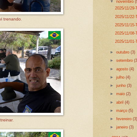
▼
novembro
(
2025/11/29-T
2025/11/22-T
i trenando.
2025/11/15-T
2025/11/08-T
2025/11/01-T
►
outubro
(3)
►
setembro
(
►
agosto
(4)
►
julho
(4)
►
junho
(3)
►
maio
(2)
►
abril
(4)
►
março
(5)
►
fevereiro
(3
reinar.
►
janeiro
(3)