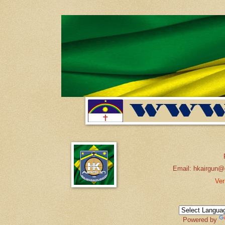
Email: hkairgun@
Ver
Powered by