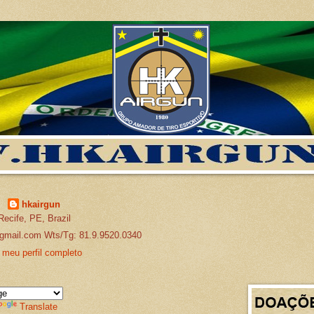
hkairgun
Recife, PE, Brazil
gmail.com Wts/Tg: 81.9.9520.0340
 meu perfil completo
Translate