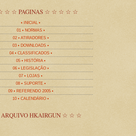
☆ ☆ ☆ PAGINAS ☆ ☆ ☆ ☆ ☆
• INICIAL •
01 • NORMAS •
02 • ATIRADORES •
03 • DOWNLOADS •
04 • CLASSIFICADOS •
05 • HISTÓRIA •
06 • LEGISLAÇÃO •
07 • LOJAS •
08 • SUPORTE •
09 • REFERENDO 2005 •
10 • CALENDÁRIO •
 ARQUIVO HKAIRGUN ☆ ☆ ☆