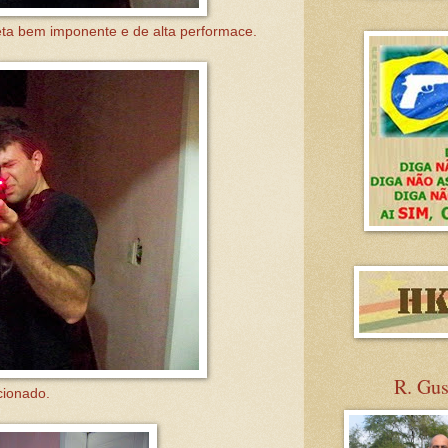
neta bem imponente e de alta performace.
R. Gu
cionado.