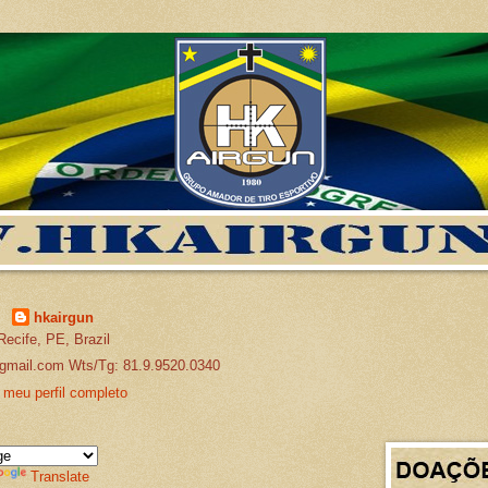
hkairgun
Recife, PE, Brazil
gmail.com Wts/Tg: 81.9.9520.0340
 meu perfil completo
Translate