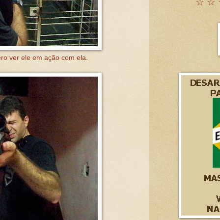
☆ ☆ 
ro ver ele em ação com ela.