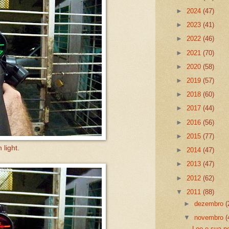
►
2024
(47)
►
2023
(41)
►
2022
(46)
►
2021
(70)
►
2020
(58)
►
2019
(57)
►
2018
(60)
►
2017
(44)
►
2016
(56)
►
2015
(77)
light.
►
2014
(47)
►
2013
(47)
►
2012
(62)
▼
2011
(88)
►
dezembro
(
▼
novembro
(
Leo e sua n