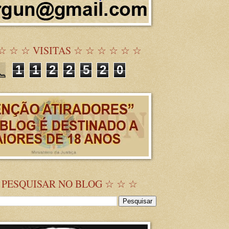
☆ ☆ ☆ VISITAS ☆ ☆ ☆ ☆ ☆ ☆
1
1
2
2
5
2
0
 PESQUISAR NO BLOG ☆ ☆ ☆