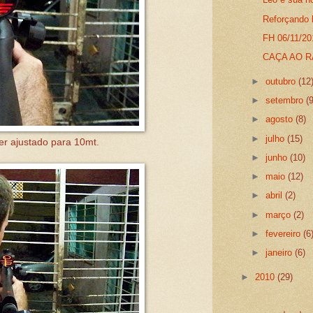
Reforçando l
FH 06/11/2
CAÇA AO RAT
►
outubro
(12
►
setembro
(
►
agosto
(8)
►
julho
(15)
ser ajustado para 10mt.
►
junho
(10)
►
maio
(12)
►
abril
(2)
►
março
(2)
►
fevereiro
(6
►
janeiro
(6)
►
2010
(29)