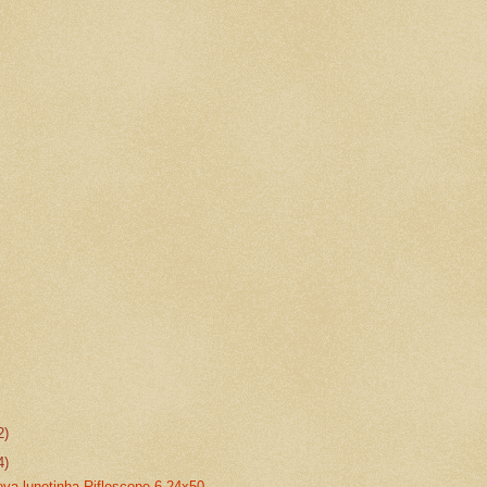
2)
4)
ova lunetinha Riflescope 6-24x50