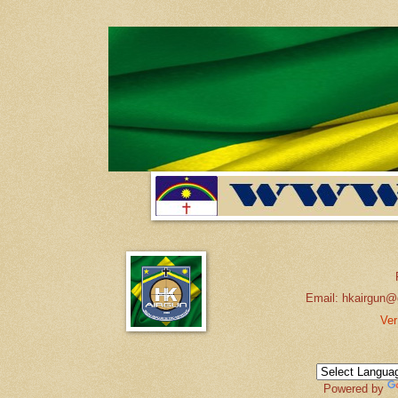
Email: hkairgun@
Ver
Powered by