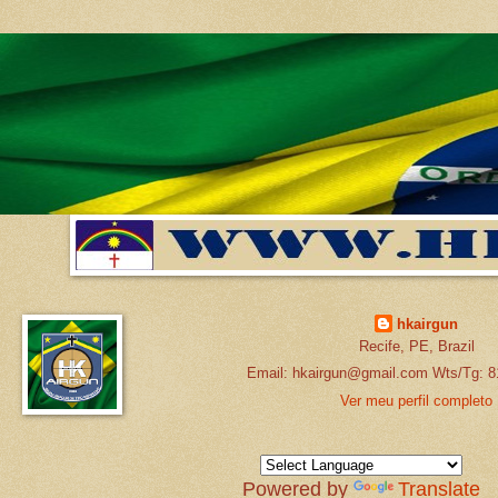
hkairgun
Recife, PE, Brazil
Email: hkairgun@gmail.com Wts/Tg: 8
Ver meu perfil completo
Powered by
Translate