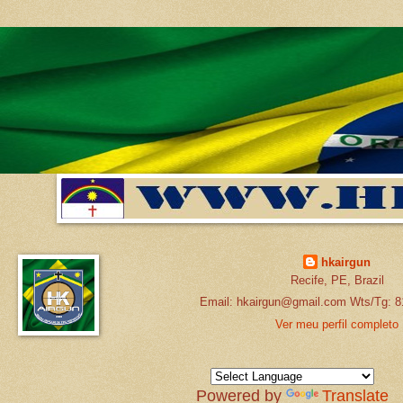
hkairgun
Recife, PE, Brazil
Email: hkairgun@gmail.com Wts/Tg: 8
Ver meu perfil completo
Powered by
Translate