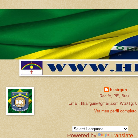
hkairgun
Recife, PE, Brazil
Email: hkairgun@gmail.com Wts/Tg: 8
Ver meu perfil completo
Powered by
Translate