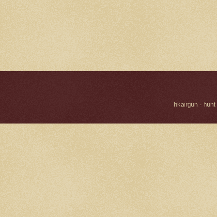
hkairgun - hunt