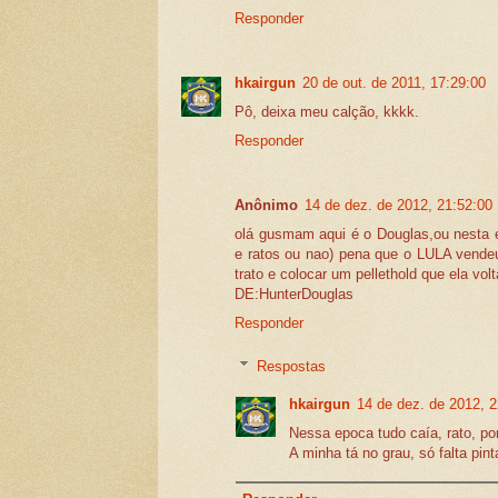
Responder
hkairgun
20 de out. de 2011, 17:29:00
Pô, deixa meu calção, kkkk.
Responder
Anônimo
14 de dez. de 2012, 21:52:00
olá gusmam aqui é o Douglas,ou nesta
e ratos ou nao) pena que o LULA vend
trato e colocar um pellethold que ela vol
DE:HunterDouglas
Responder
Respostas
hkairgun
14 de dez. de 2012, 2
Nessa epoca tudo caía, rato, pom
A minha tá no grau, só falta pint