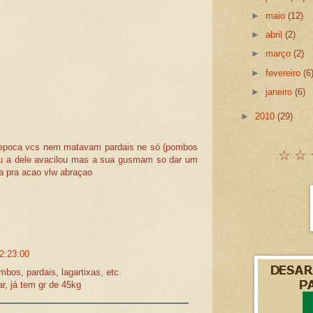
►
maio
(12)
►
abril
(2)
►
março
(2)
►
fevereiro
(6
►
janeiro
(6)
►
2010
(29)
 epoca vcs nem matavam pardais ne só (pombos
☆ ☆ 
eu a dele avacilou mas a sua gusmam so dar um
ta pra acao vlw abraçao
2:23:00
bos, pardais, lagartixas, etc.
ar, já tem gr de 45kg