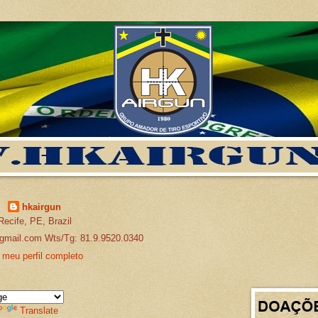
hkairgun
Recife, PE, Brazil
gmail.com Wts/Tg: 81.9.9520.0340
 meu perfil completo
Translate