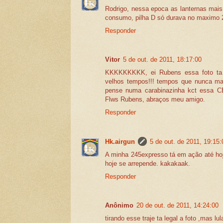
Rodrigo, nessa epoca as lanternas mais
consumo, pilha D só durava no maximo 
Responder
Vitor
5 de out. de 2011, 18:17:00
KKKKKKKKK, ei Rubens essa foto ta 
velhos tempos!!! tempos que nunca mai
pense numa carabinazinha kct essa CB
Flws Rubens, abraços meu amigo.
Responder
Hk.airgun
5 de out. de 2011, 19:15:
A minha 245expresso tá em ação até hoje
hoje se arrepende. kakakaak.
Responder
Anônimo
20 de out. de 2011, 14:24:00
tirando esse traje ta legal a foto ,mas lu