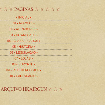
☆ ☆ ☆ PAGINAS ☆ ☆ ☆ ☆ ☆
• INICIAL •
01 • NORMAS •
02 • ATIRADORES •
03 • DOWNLOADS •
04 • CLASSIFICADOS •
05 • HISTÓRIA •
06 • LEGISLAÇÃO •
07 • LOJAS •
08 • SUPORTE •
09 • REFERENDO 2005 •
10 • CALENDÁRIO •
 ARQUIVO HKAIRGUN ☆ ☆ ☆