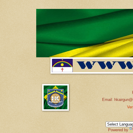
Email: hkairgun@
Ver
Powered by