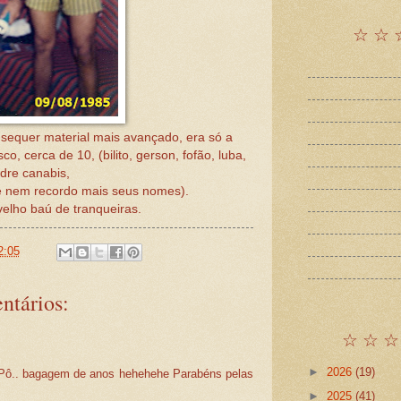
☆ ☆ 
equer material mais avançado, era só a
, cerca de 10, (bilito, gerson, fofão, luba,
dre canabis,
ue nem recordo mais seus nomes).
elho baú de tranqueiras.
2:05
ntários:
☆ ☆ ☆
►
2026
(19)
 Pô.. bagagem de anos hehehehe Parabéns pelas
►
2025
(41)