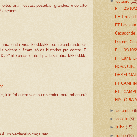
▼
outubro
(12
 fortes eram essas, pesadas, grandes, e de alto
FH - 23/10/2
2 caçadas.
FH Tiro ao R
FT Lavajato
Caçador d
Dia das Cria
uma onda viss kkkkkkkk, só relembrando os
FH - 09/10/2
s voltam e ficam só as histórias pra contar. E
C 245Expresso, até hj a bixa atira kkkkkkkk.
FH Canal Ci
NOVA CBC 
DESERMAR 
FT CAMPINH
00
FT - CAMPI
, lula foi quem vacilou e vendeu para robert até
HISTÓRIA A
►
setembro
(
►
agosto
(8)
►
julho
(15)
la é um verdadeiro caça rato
►
junho
(10)