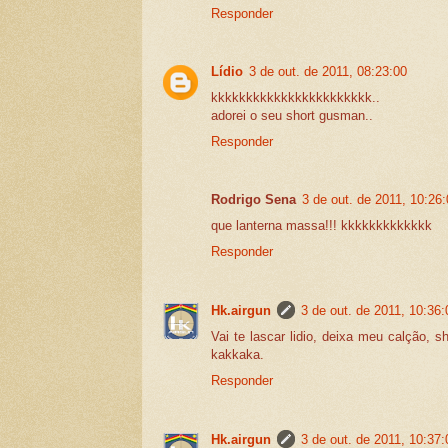
Responder
Lídio
3 de out. de 2011, 08:23:00
kkkkkkkkkkkkkkkkkkkkkkk..
adorei o seu short gusman..
Responder
Rodrigo Sena
3 de out. de 2011, 10:26
que lanterna massa!!! kkkkkkkkkkkkk
Responder
Hk.airgun
3 de out. de 2011, 10:36:
Vai te lascar lidio, deixa meu calção, 
kakkaka.
Responder
Hk.airgun
3 de out. de 2011, 10:37: