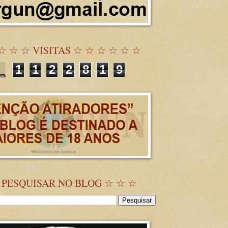
☆ ☆ ☆ VISITAS ☆ ☆ ☆ ☆ ☆ ☆
1
1
2
2
8
1
9
 PESQUISAR NO BLOG ☆ ☆ ☆