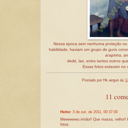
Nessa epoca sem nenhuma proteção ou s
habilidade, haviam um grupo de guris conosco
arapinha, an
dedé, lan, entre tantos outros q
Essas fotos estavam no v
Postado por
Hk.airgun
às
1
11 come
Heitor
3 de out. de 2011, 00:37:00
Meeeeeeeu irmão!! Que massa, velho!!
fotos.