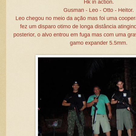
Hk in action.
Gusman - Leo - Otto - Heitor.
Leo chegou no meio da ação mas foi uma coopera
fez um disparo otimo de longa distância atingin
posterior, o alvo entrou em fuga mas com uma gr
gamo expander 5.5mm.