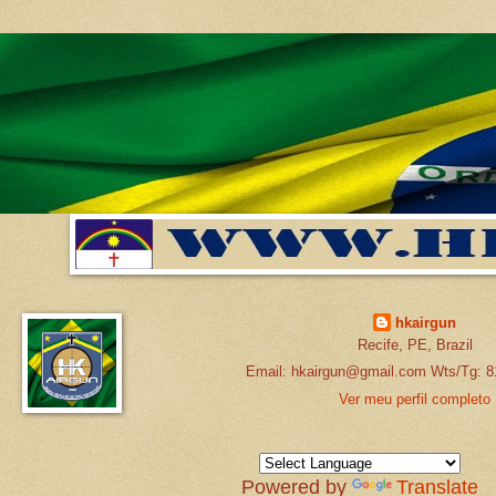
hkairgun
Recife, PE, Brazil
Email: hkairgun@gmail.com Wts/Tg: 8
Ver meu perfil completo
Powered by
Translate