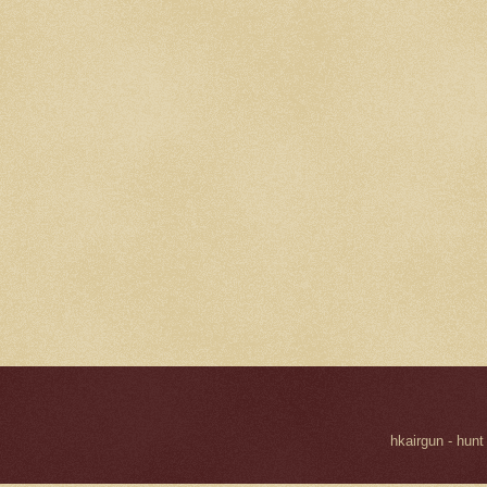
hkairgun - hunt