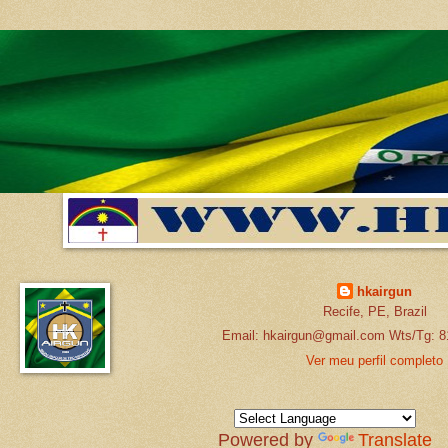
hkairgun
Recife, PE, Brazil
Email: hkairgun@gmail.com Wts/Tg: 8
Ver meu perfil completo
Powered by
Translate