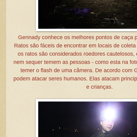
Gennady conhece os melhores pontos de caça pa
Ratos são fáceis de encontrar em locais de colet
os ratos são considerados roedores cautelosos, 
nem sequer temem as pessoas - como esta na fo
temer o flash de uma câmera. De acordo com G
podem atacar seres humanos. Elas atacam princi
e crianças.