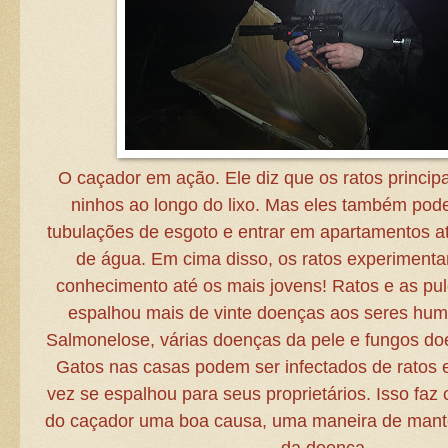
O caçador em ação. Ele diz que os ratos princip
ninhos ao longo do lixo. Mas eles também pode
tubulações de esgoto e entrar em apartamentos a
de água. Em cima disso, os ratos experimenta
conhecimento até os mais jovens! Ratos e as pu
espalhou mais de vinte doenças aos seres huma
Salmonelose, várias doenças da pele e fungos do
Gatos nas casas podem ser infectados de ratos 
vez se espalhou para seus proprietários. Isso faz
do caçador uma boa causa, uma maneira de mante
da doença.