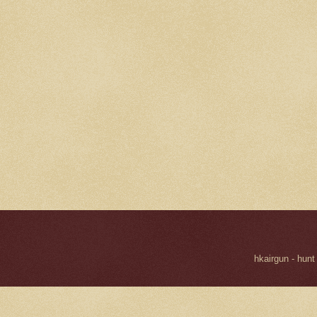
hkairgun - hunt