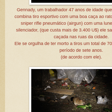
Gennady, um trabalhador 47 anos de idade qu
combina tiro esportivo com uma boa caça ao ra
sniper rifle pneumático (airgun) com uma lune
silenciador, (que custa mais de 3.400 U$) ele sa
caçada nas ruas da cidade.
Ele se orgulha de ter morto a tiros um total de 7
período de sete anos.
(de acordo com ele).