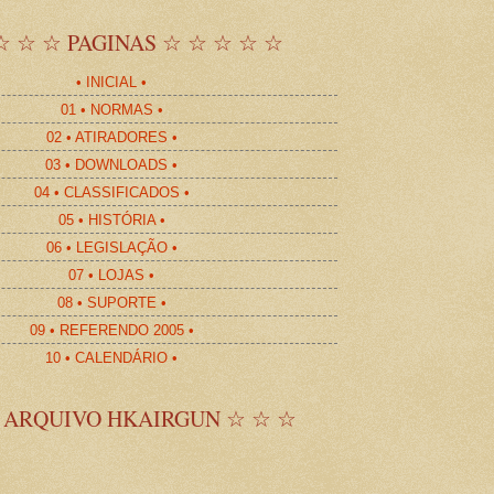
☆ ☆ ☆ PAGINAS ☆ ☆ ☆ ☆ ☆
• INICIAL •
01 • NORMAS •
02 • ATIRADORES •
03 • DOWNLOADS •
04 • CLASSIFICADOS •
05 • HISTÓRIA •
06 • LEGISLAÇÃO •
07 • LOJAS •
08 • SUPORTE •
09 • REFERENDO 2005 •
10 • CALENDÁRIO •
 ARQUIVO HKAIRGUN ☆ ☆ ☆