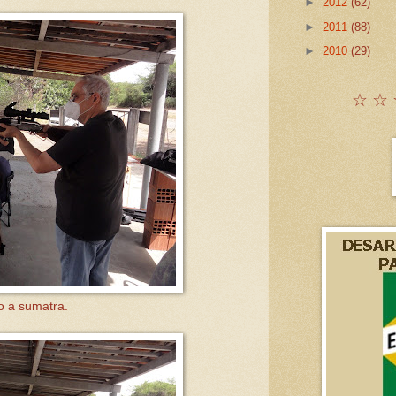
►
2012
(62)
►
2011
(88)
►
2010
(29)
☆ ☆ 
o a sumatra.