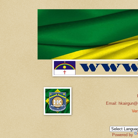
Email: hkairgun@
Ver
Powered by