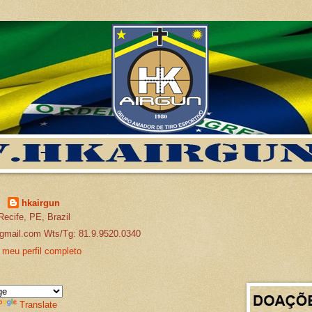
hkairgun
Recife, PE, Brazil
gmail.com Wts/Tg: 81.9.9520.0340
 meu perfil completo
Translate