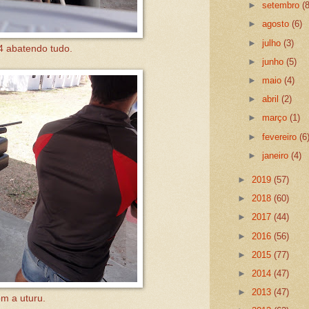
►
setembro
(
►
agosto
(6)
►
julho
(3)
 abatendo tudo.
►
junho
(5)
►
maio
(4)
►
abril
(2)
►
março
(1)
►
fevereiro
(6
►
janeiro
(4)
►
2019
(57)
►
2018
(60)
►
2017
(44)
►
2016
(56)
►
2015
(77)
►
2014
(47)
►
2013
(47)
m a uturu.