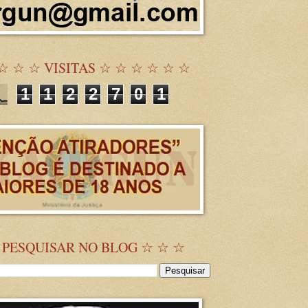
☆ ☆ ☆ VISITAS ☆ ☆ ☆ ☆ ☆ ☆
1
1
2
2
7
0
1
 PESQUISAR NO BLOG ☆ ☆ ☆