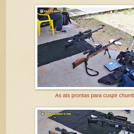
As ats prontas para cuspir chum