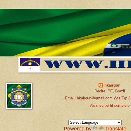
hkairgun
Recife, PE, Brazil
Email: hkairgun@gmail.com Wts/Tg: 8
Ver meu perfil completo
Powered by
Translate