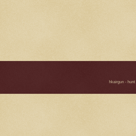
hkairgun - hunt