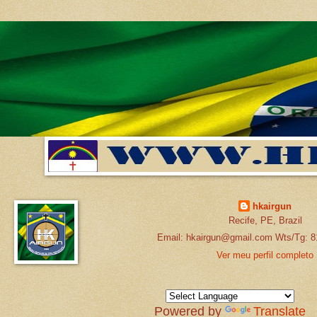
hkairgun
Recife, PE, Brazil
Email: hkairgun@gmail.com Wts/Tg: 8
Ver meu perfil completo
Powered by
Translate