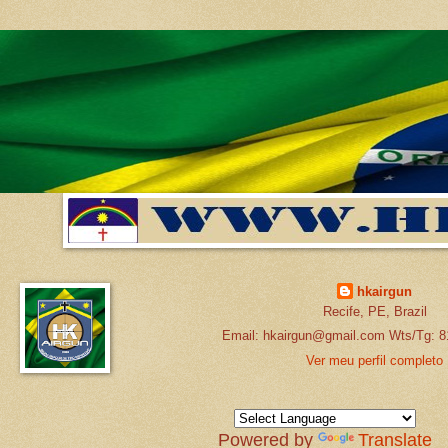
hkairgun
Recife, PE, Brazil
Email: hkairgun@gmail.com Wts/Tg: 8
Ver meu perfil completo
Powered by
Translate