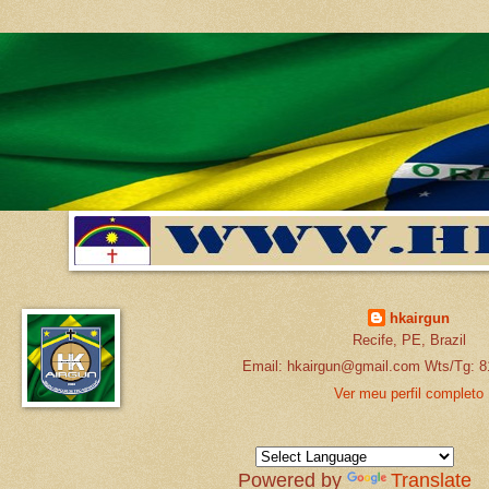
hkairgun
Recife, PE, Brazil
Email: hkairgun@gmail.com Wts/Tg: 8
Ver meu perfil completo
Powered by
Translate