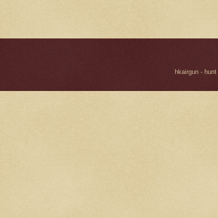
hkairgun - hunt