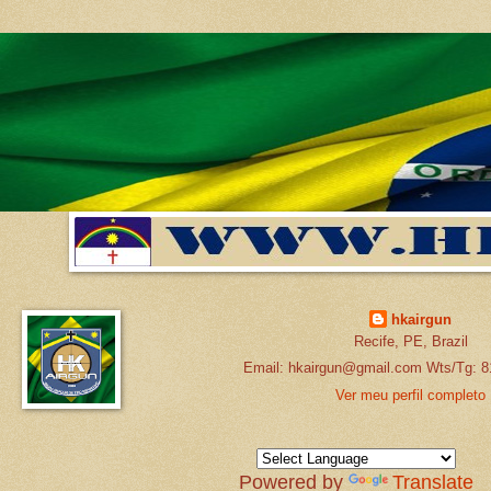
hkairgun
Recife, PE, Brazil
Email: hkairgun@gmail.com Wts/Tg: 8
Ver meu perfil completo
Powered by
Translate