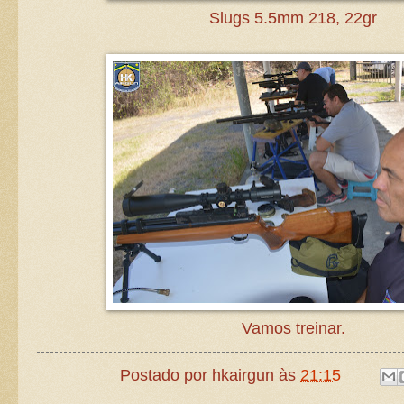
Slugs 5.5mm 218, 22gr
Vamos treinar.
Postado por
hkairgun
às
21:15