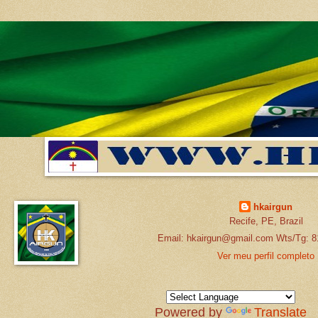
hkairgun
Recife, PE, Brazil
Email: hkairgun@gmail.com Wts/Tg: 8
Ver meu perfil completo
Powered by
Translate