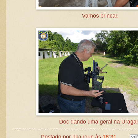
Vamos brincar.
Doc dando uma geral na Uraga
Postado por
hkairgun
às
18:31