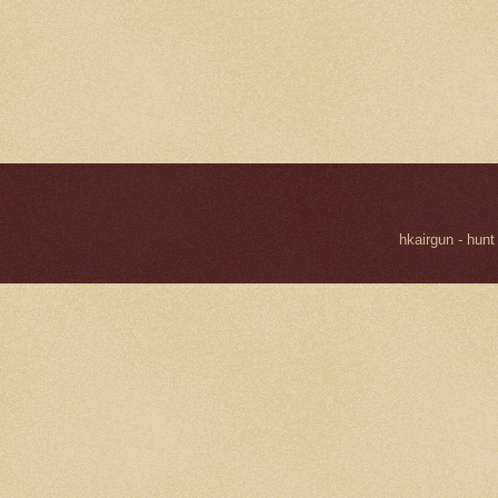
hkairgun - hunt