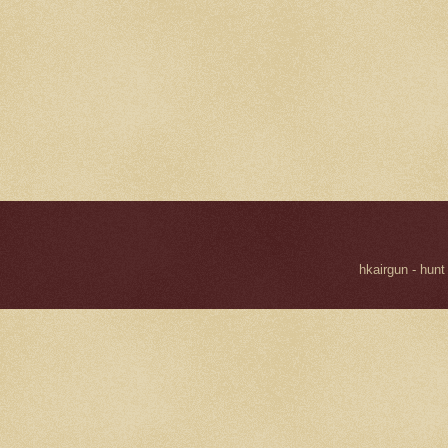
hkairgun - hunt