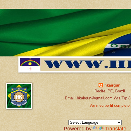
hkairgun
Recife, PE, Brazil
Email: hkairgun@gmail.com Wts/Tg: 8
Ver meu perfil completo
Powered by
Translate