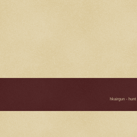
hkairgun - hunt