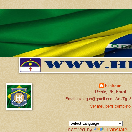
hkairgun
Recife, PE, Brazil
Email: hkairgun@gmail.com Wts/Tg: 8
Ver meu perfil completo
Powered by
Translate