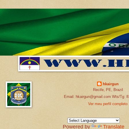
hkairgun
Recife, PE, Brazil
Email: hkairgun@gmail.com Wts/Tg: 8
Ver meu perfil completo
Powered by
Translate