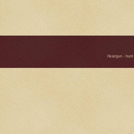
hkairgun - hunt