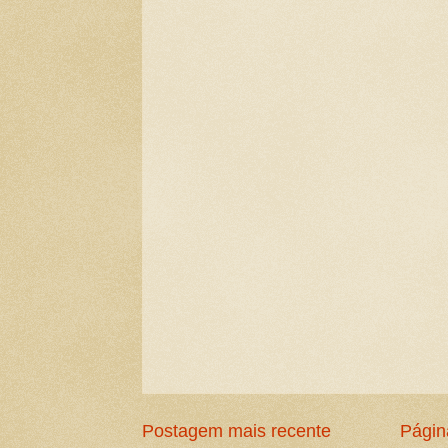
Postagem mais recente
Página