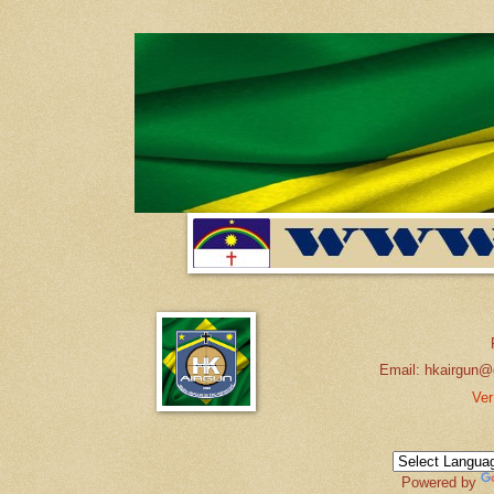
Email: hkairgun@
Ver
Powered by