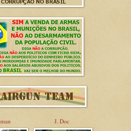
sman
J. Doc