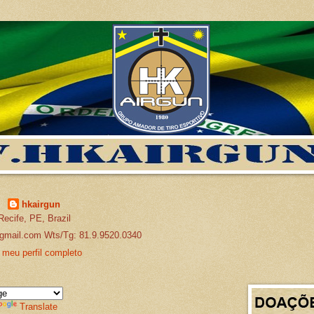
hkairgun
Recife, PE, Brazil
gmail.com Wts/Tg: 81.9.9520.0340
 meu perfil completo
Translate