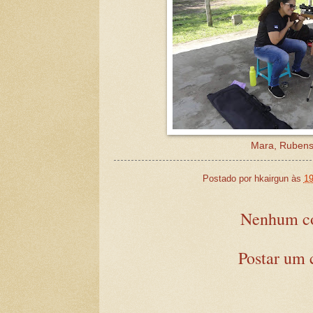
Mara, Rubens
Postado por
hkairgun
às
19
Nenhum co
Postar um 