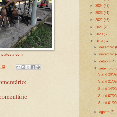
►
2024
(47)
►
2023
(41)
►
2022
(46)
►
2021
(70)
►
2020
(58)
▼
2019
(57)
►
dezembro
(
►
novembro
(
 plates a 60m
►
outubro
(4)
:13
▼
setembro
(
Stand 28/09/
mentário:
Stand 21/09
Stand 14/09
comentário
Stand 07/09/
Stand 01/09
►
agosto
(6)