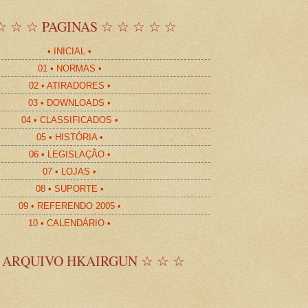
☆ ☆ ☆ PAGINAS ☆ ☆ ☆ ☆ ☆
• INICIAL •
01 • NORMAS •
02 • ATIRADORES •
03 • DOWNLOADS •
04 • CLASSIFICADOS •
05 • HISTÓRIA •
06 • LEGISLAÇÃO •
07 • LOJAS •
08 • SUPORTE •
09 • REFERENDO 2005 •
10 • CALENDÁRIO •
 ARQUIVO HKAIRGUN ☆ ☆ ☆