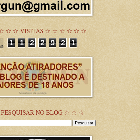
☆ ☆ ☆ VISITAS ☆ ☆ ☆ ☆ ☆ ☆
1
1
2
2
9
2
1
 PESQUISAR NO BLOG ☆ ☆ ☆