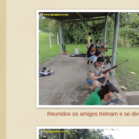
Reunidos os amigos treinam e se div