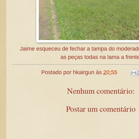
Jaime esqueceu de fechar a tampa do moderad
as peças todas na lama a frente
Postado por
hkairgun
às
20:55
Nenhum comentário:
Postar um comentário