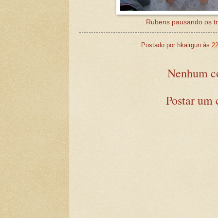
Rubens pausando os tr
Postado por
hkairgun
às
22
Nenhum co
Postar um 