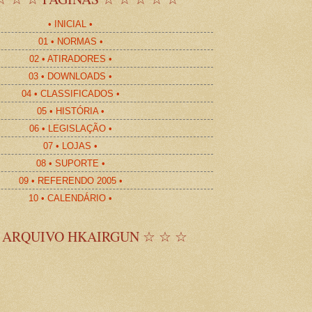
• INICIAL •
01 • NORMAS •
02 • ATIRADORES •
03 • DOWNLOADS •
04 • CLASSIFICADOS •
05 • HISTÓRIA •
06 • LEGISLAÇÃO •
07 • LOJAS •
08 • SUPORTE •
09 • REFERENDO 2005 •
10 • CALENDÁRIO •
 ARQUIVO HKAIRGUN ☆ ☆ ☆