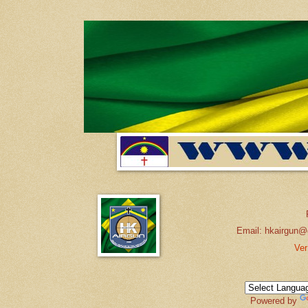
Email: hkairgun@
Ver
Powered by