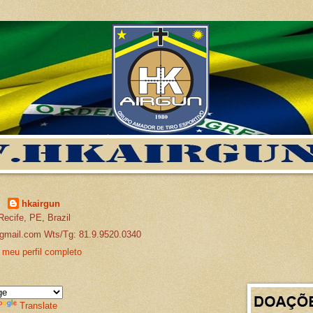
hkairgun
Recife, PE, Brazil
gmail.com Wts/Tg: 81.9.9520.0340
 meu perfil completo
Translate