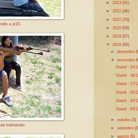
►
2023
(41)
►
2022
(46)
►
2021
(70)
ando a p15.
►
2020
(58)
►
2019
(57)
▼
2018
(60)
►
dezembro
(
▼
novembro
(
Stand - 24/1
Stand - 18/
Stand - 17/1
Stand - 15/
Stand - 10/1
Stand - 03/1
►
outubro
(3)
la treinando.
►
setembro
(
►
agosto
(6)