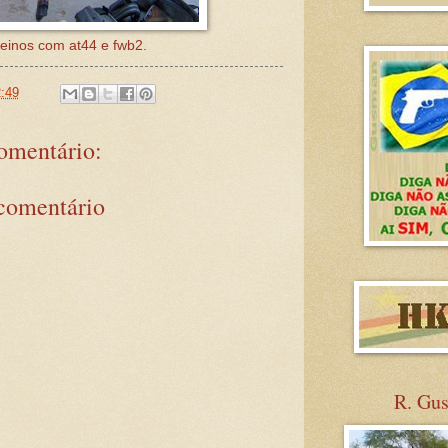
einos com at44 e fwb2.
:49
mentário:
comentário
R. Gu