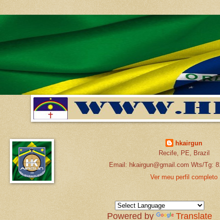
hkairgun
Recife, PE, Brazil
Email: hkairgun@gmail.com Wts/Tg: 8
Ver meu perfil completo
Powered by
Translate