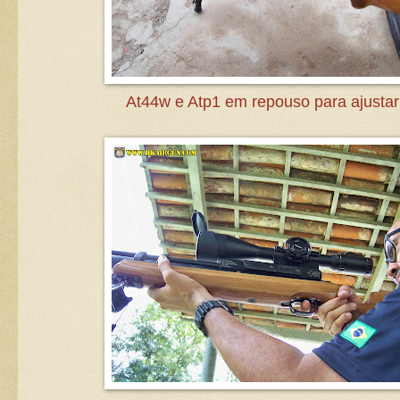
At44w e Atp1 em repouso para ajustar 