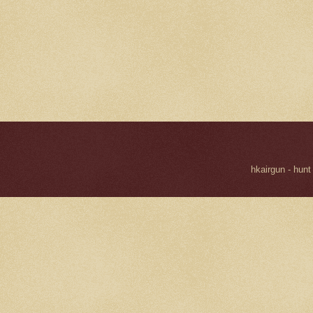
hkairgun - hunt