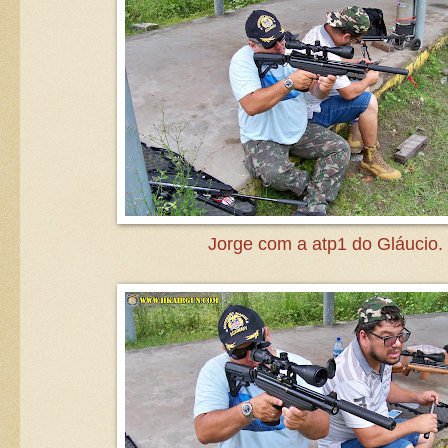
Jorge com a atp1 do Gláucio.