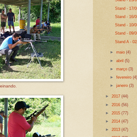
Stand - 17/
Stand - 16/
Stand - 10/0
Stand - 09/
Stand A - 0
►
maio
(4)
►
abril
(5)
►
março
(3)
►
fevereiro
(4
►
janeiro
(3)
reinando.
►
2017
(44)
►
2016
(56)
►
2015
(77)
►
2014
(47)
►
2013
(47)