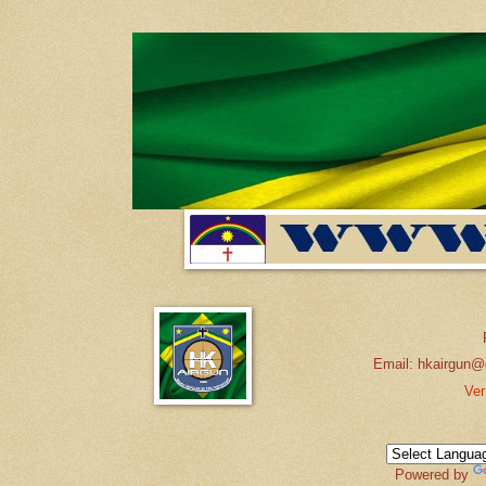
Email: hkairgun@
Ver
Powered by