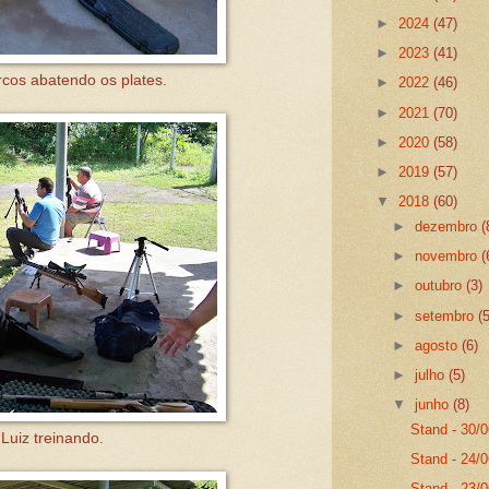
►
2024
(47)
►
2023
(41)
cos abatendo os plates.
►
2022
(46)
►
2021
(70)
►
2020
(58)
►
2019
(57)
▼
2018
(60)
►
dezembro
(
►
novembro
(
►
outubro
(3)
►
setembro
(
►
agosto
(6)
►
julho
(5)
▼
junho
(8)
Stand - 30/
 Luiz treinando.
Stand - 24/0
Stand - 23/0