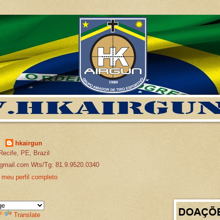
hkairgun
Recife, PE, Brazil
gmail.com Wts/Tg: 81.9.9520.0340
 meu perfil completo
Translate