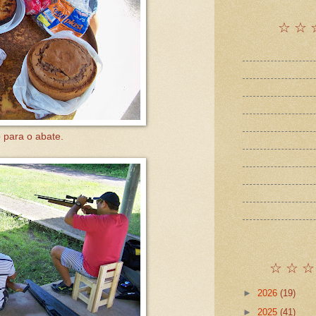
☆ ☆ 
 para o abate.
☆ ☆ ☆
►
2026
(19)
►
2025
(41)