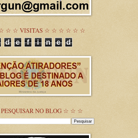
☆ ☆ ☆ VISITAS ☆ ☆ ☆ ☆ ☆ ☆
d
e
f
i
n
e
d
 PESQUISAR NO BLOG ☆ ☆ ☆