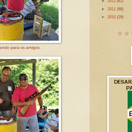
►
2012
(62)
►
2011
(88)
►
2010
(29)
☆ ☆ 
dondo para os amigos.