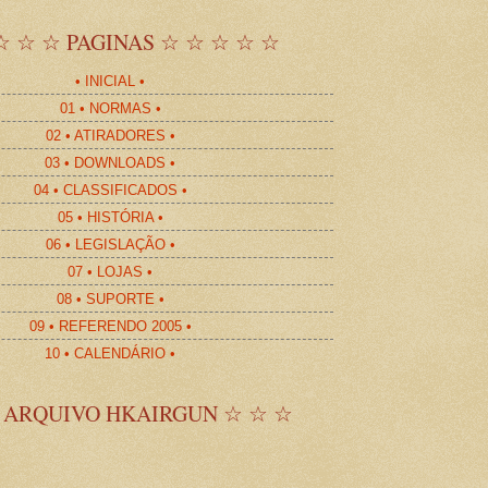
☆ ☆ ☆ PAGINAS ☆ ☆ ☆ ☆ ☆
• INICIAL •
01 • NORMAS •
02 • ATIRADORES •
03 • DOWNLOADS •
04 • CLASSIFICADOS •
05 • HISTÓRIA •
06 • LEGISLAÇÃO •
07 • LOJAS •
08 • SUPORTE •
09 • REFERENDO 2005 •
10 • CALENDÁRIO •
 ARQUIVO HKAIRGUN ☆ ☆ ☆