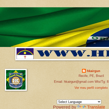
hkairgun
Recife, PE, Brazil
Email: hkairgun@gmail.com Wts/Tg: 8
Ver meu perfil completo
Powered by
Translate