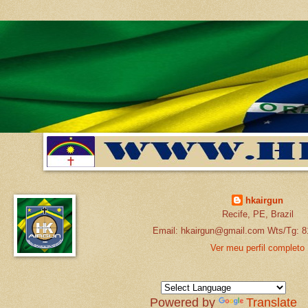
hkairgun
Recife, PE, Brazil
Email: hkairgun@gmail.com Wts/Tg: 8
Ver meu perfil completo
Powered by
Translate