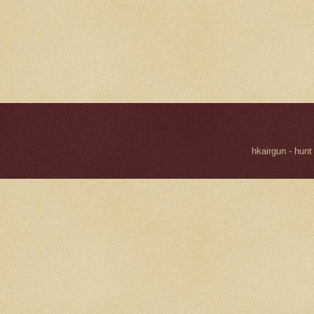
hkairgun - hunt