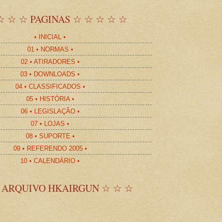
☆ ☆ ☆ PAGINAS ☆ ☆ ☆ ☆ ☆
• INICIAL •
01 • NORMAS •
02 • ATIRADORES •
03 • DOWNLOADS •
04 • CLASSIFICADOS •
05 • HISTÓRIA •
06 • LEGISLAÇÃO •
07 • LOJAS •
08 • SUPORTE •
09 • REFERENDO 2005 •
10 • CALENDÁRIO •
 ARQUIVO HKAIRGUN ☆ ☆ ☆