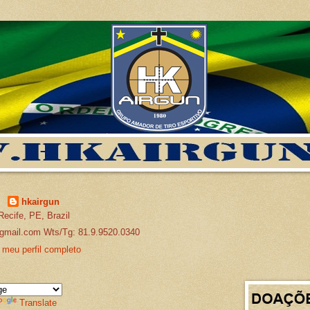
hkairgun
Recife, PE, Brazil
gmail.com Wts/Tg: 81.9.9520.0340
 meu perfil completo
Translate