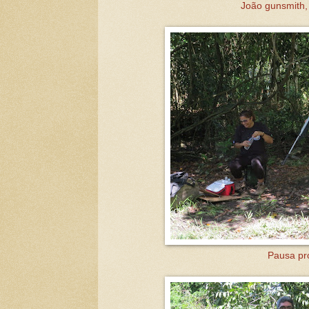
João gunsmith, 
Pausa pr