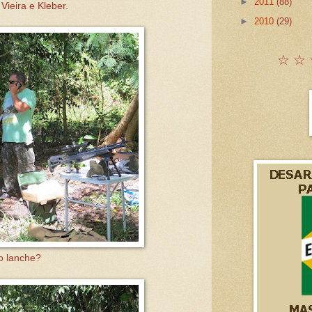
►
2011
(88)
Vieira e Kleber.
►
2010
(29)
☆ ☆ 
o lanche?