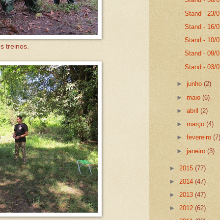
Stand - 23/
Stand - 16/
Stand - 10/
s treinos.
Stand - 09/
Stand - 03/
►
junho
(2)
►
maio
(6)
►
abril
(2)
►
março
(4)
►
fevereiro
(7
►
janeiro
(3)
►
2015
(77)
►
2014
(47)
►
2013
(47)
►
2012
(62)