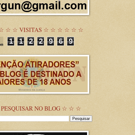
☆ ☆ ☆ VISITAS ☆ ☆ ☆ ☆ ☆ ☆
1
1
2
2
9
6
9
 PESQUISAR NO BLOG ☆ ☆ ☆