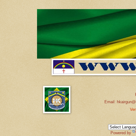
Email: hkairgun@
Ver
Powered by