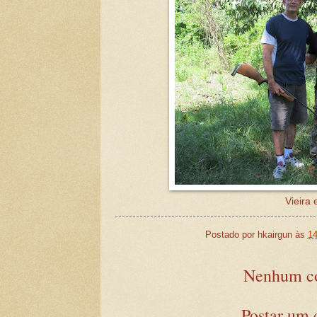
Vieira 
Postado por
hkairgun
às
14
Nenhum co
Postar um 