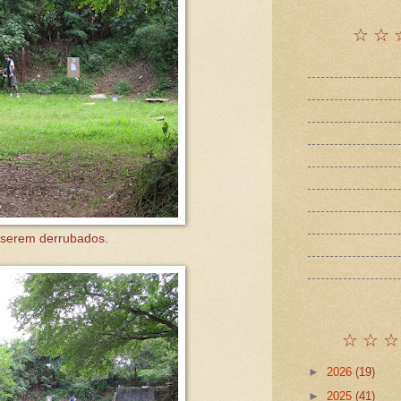
☆ ☆ 
 serem derrubados.
☆ ☆ ☆
►
2026
(19)
►
2025
(41)