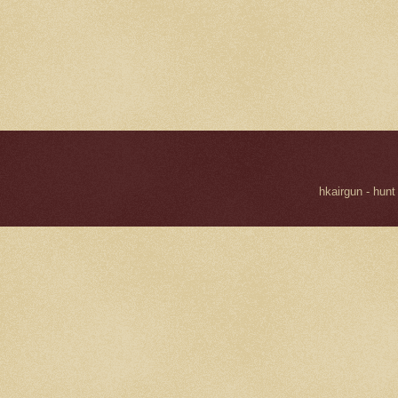
hkairgun - hunt