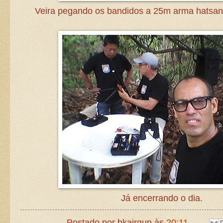
Veira pegando os bandidos a 25m arma hatsa
Já encerrando o dia.
Postado por
hkairgun
às
20:11