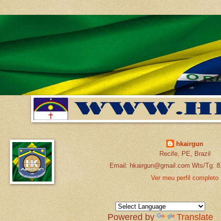
hkairgun
Recife, PE, Brazil
Email: hkairgun@gmail.com Wts/Tg: 8
Ver meu perfil completo
Powered by
Translate