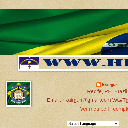
hkairgun
Recife, PE, Brazil
Email: hkairgun@gmail.com Wts/Tg
Ver meu perfil compl