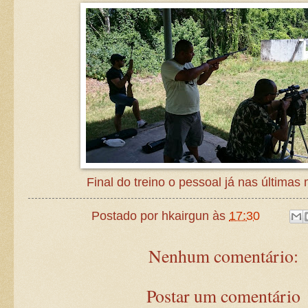
Final do treino o pessoal já nas últimas
Postado por
hkairgun
às
17:30
Nenhum comentário:
Postar um comentário