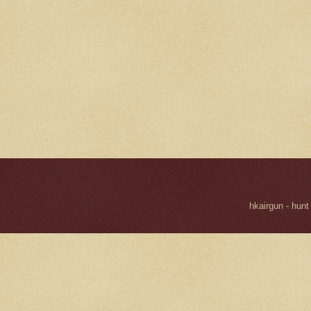
hkairgun - hunt