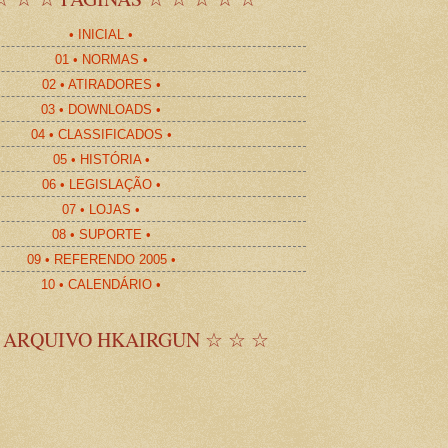
• INICIAL •
01 • NORMAS •
02 • ATIRADORES •
03 • DOWNLOADS •
04 • CLASSIFICADOS •
05 • HISTÓRIA •
06 • LEGISLAÇÃO •
07 • LOJAS •
08 • SUPORTE •
09 • REFERENDO 2005 •
10 • CALENDÁRIO •
 ARQUIVO HKAIRGUN ☆ ☆ ☆