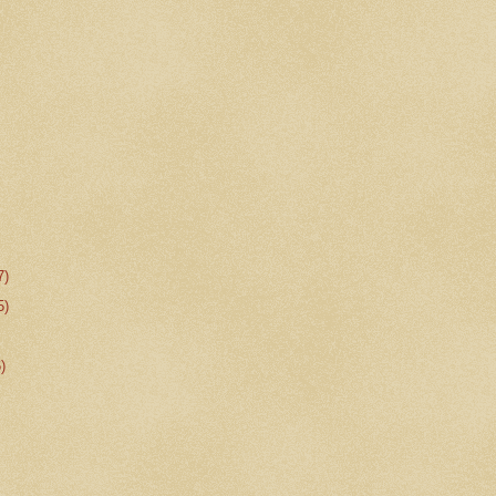
7)
5)
6)