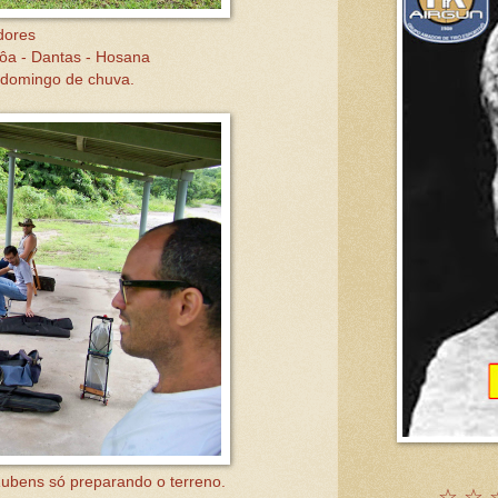
dores
hôa - Dantas - Hosana
 domingo de chuva.
ubens só preparando o terreno.
☆ ☆ 