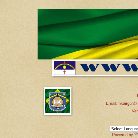
Email: hkairgun@
Ver
Powered by