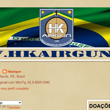
hkairgun
Recife, PE, Brazil
gmail.com Wts/Tg: 81.9.9520.0340
 meu perfil completo
Translate