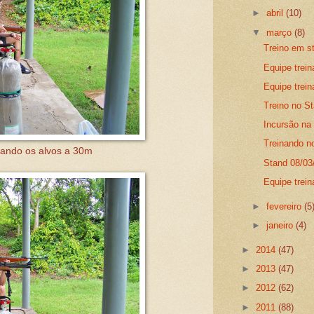
►
abril
(10)
▼
março
(8)
Treino em s
Equipe trei
Equipe trei
Treino no S
Incursão na
Treinando n
gando os alvos a 30m
Stand 08/03
Equipe trein
►
fevereiro
(5
►
janeiro
(4)
►
2014
(47)
►
2013
(47)
►
2012
(62)
►
2011
(88)