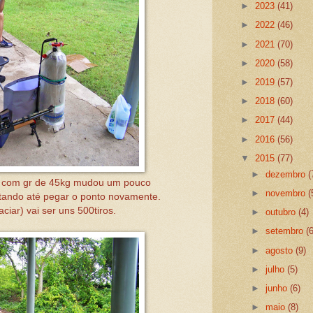
►
2023
(41)
►
2022
(46)
►
2021
(70)
►
2020
(58)
►
2019
(57)
►
2018
(60)
►
2017
(44)
►
2016
(56)
▼
2015
(77)
►
dezembro
(
a com gr de 45kg mudou um pouco
►
novembro
(
ustando até pegar o ponto novamente.
iar) vai ser uns 500tiros.
►
outubro
(4)
►
setembro
(
►
agosto
(9)
►
julho
(5)
►
junho
(6)
►
maio
(8)