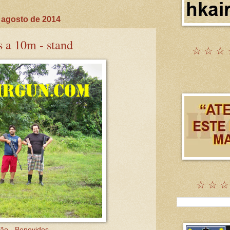
 agosto de 2014
s a 10m - stand
☆ ☆ ☆ 
☆ ☆ ☆
ão - Benevides