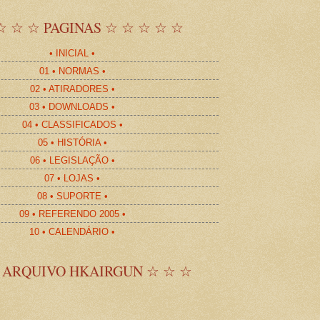
☆ ☆ ☆ PAGINAS ☆ ☆ ☆ ☆ ☆
• INICIAL •
01 • NORMAS •
02 • ATIRADORES •
03 • DOWNLOADS •
04 • CLASSIFICADOS •
05 • HISTÓRIA •
06 • LEGISLAÇÃO •
07 • LOJAS •
08 • SUPORTE •
09 • REFERENDO 2005 •
10 • CALENDÁRIO •
 ARQUIVO HKAIRGUN ☆ ☆ ☆