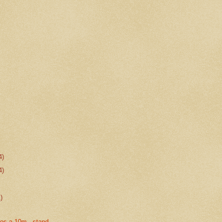
4)
4)
1)
ros a 10m - stand