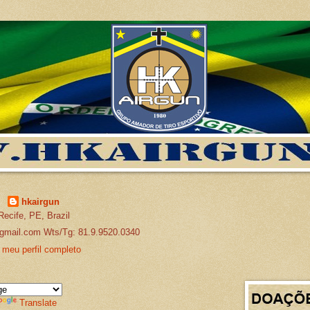
hkairgun
Recife, PE, Brazil
gmail.com Wts/Tg: 81.9.9520.0340
 meu perfil completo
Translate