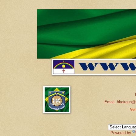
Email: hkairgun@
Ver
Powered by