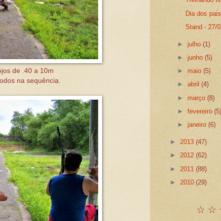
Dia dos pai
Stand - 27/
►
julho
(1)
►
junho
(5)
►
maio
(5)
ojos de .40 a 10m
todos na sequência.
►
abril
(4)
►
março
(8)
►
fevereiro
(5
►
janeiro
(6)
►
2013
(47)
►
2012
(62)
►
2011
(88)
►
2010
(29)
☆ ☆ 