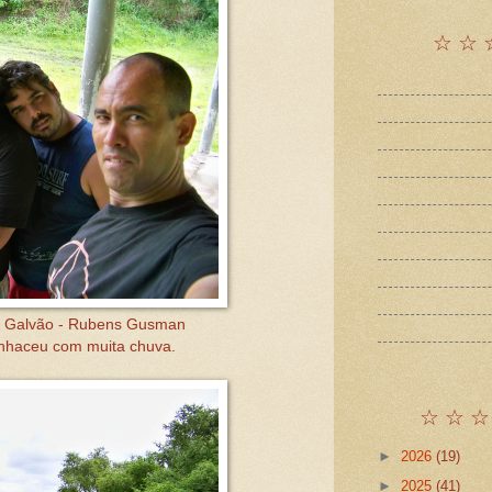
☆ ☆ 
s Galvão - Rubens Gusman
anhaceu com muita chuva.
☆ ☆ ☆
►
2026
(19)
►
2025
(41)