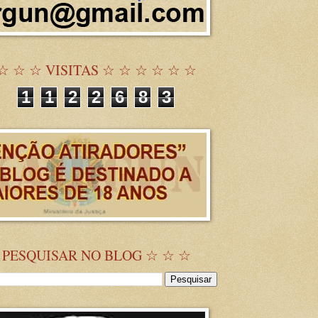
☆ ☆ ☆ VISITAS ☆ ☆ ☆ ☆ ☆ ☆
1
1
2
2
6
8
3
 PESQUISAR NO BLOG ☆ ☆ ☆