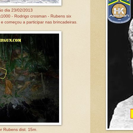
ão dia 23/02/2013
 x1000 - Rodrigo crosman - Rubens six
e começou a participar nas brincadeiras.
or Rubens dist. 15m.