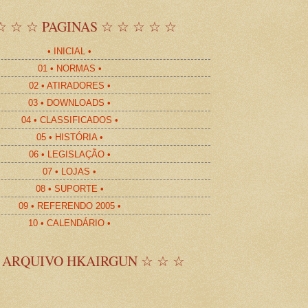
☆ ☆ ☆ PAGINAS ☆ ☆ ☆ ☆ ☆
• INICIAL •
01 • NORMAS •
02 • ATIRADORES •
03 • DOWNLOADS •
04 • CLASSIFICADOS •
05 • HISTÓRIA •
06 • LEGISLAÇÃO •
07 • LOJAS •
08 • SUPORTE •
09 • REFERENDO 2005 •
10 • CALENDÁRIO •
 ARQUIVO HKAIRGUN ☆ ☆ ☆