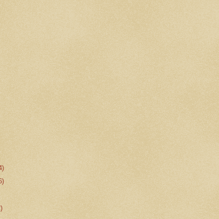
4)
6)
2)