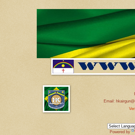
Email: hkairgun@
Ver
Powered by