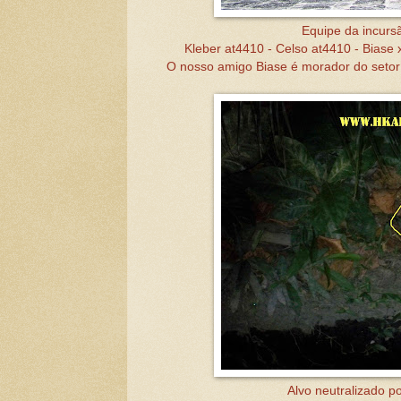
Equipe da incurs
Kleber at4410 - Celso at4410 - Biase
O nosso amigo Biase é morador do setor 
Alvo neutralizado p