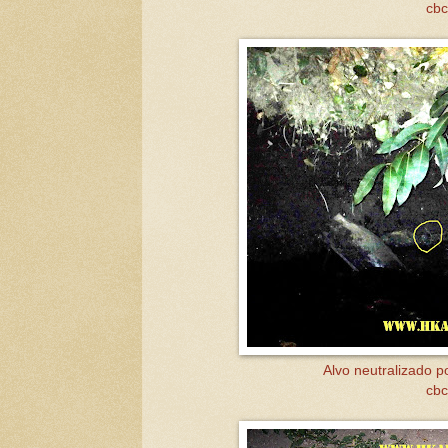
cbc
Alvo neutralizado p
cbc