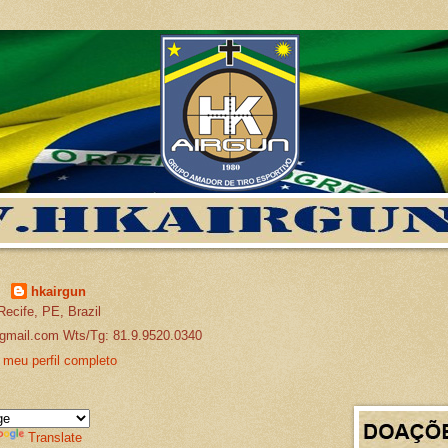
hkairgun
Recife, PE, Brazil
gmail.com Wts/Tg: 81.9.9520.0340
 meu perfil completo
Translate