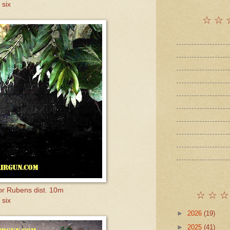
 six
☆ ☆ 
or Rubens dist. 10m
☆ ☆ ☆
 six
►
2026
(19)
►
2025
(41)