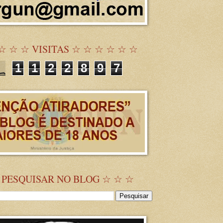
☆ ☆ ☆ VISITAS ☆ ☆ ☆ ☆ ☆ ☆
1
1
2
2
8
9
7
 PESQUISAR NO BLOG ☆ ☆ ☆