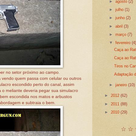
►
agosto
(2)
►
julho
(1)
►
junho
(2)
►
abril
(3)
►
março
(7)
▼
fevereiro
(4
Caça ao Rat
Caça ao Rato
Tiros no Car
er no setor próximo ao campo.
Adaptação 
 vendo quem passa com celular ou outros
ulacro escondido perto do canal, assim
►
janeiro
(10)
 o meliante deveria pegar sua simulacro
►
2012
(62)
 bem escondida nos matos e arbustos
abordagem e subtraia o bem.
►
2011
(88)
►
2010
(29)
☆ ☆ 